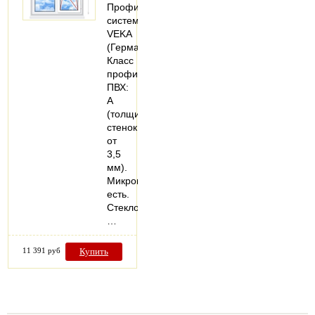
Профильная
система:
VEKA
(Германия).
Класс
профиля
ПВХ:
А
(толщина
стенок
от
3,5
мм).
Микропроветривание:
есть.
Стеклопакеты:
…
11 391 руб
Купить