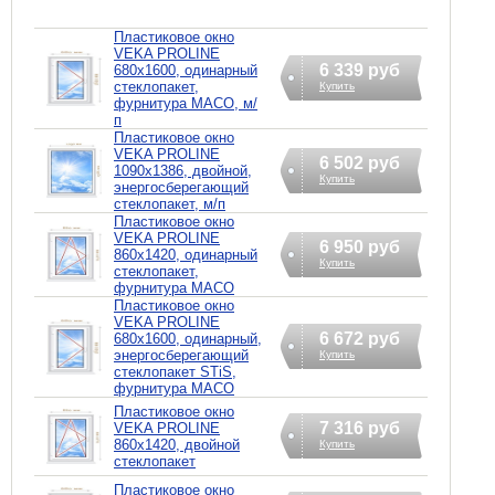
Пластиковое окно
VEKA PROLINE
6 339 руб
680х1600, одинарный
стеклопакет,
Купить
фурнитура MACO, м/
п
Пластиковое окно
VEKA PROLINE
6 502 руб
1090х1386, двойной,
Купить
энергосберегающий
стеклопакет, м/п
Пластиковое окно
VEKA PROLINE
6 950 руб
860х1420, одинарный
Купить
стеклопакет,
фурнитура MACO
Пластиковое окно
VEKA PROLINE
6 672 руб
680х1600, одинарный,
энергосберегающий
Купить
стеклопакет STiS,
фурнитура MACO
Пластиковое окно
7 316 руб
VEKA PROLINE
860х1420, двойной
Купить
стеклопакет
Пластиковое окно