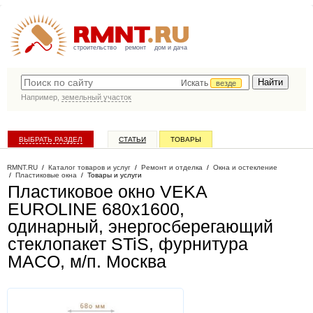
строительство
ремонт
дом и дача
Искать
везде
Например,
земельный участок
ВЫБРАТЬ РАЗДЕЛ
СТАТЬИ
ТОВАРЫ
КАТАЛОГ КОМПАНИЙ
RMNT.RU
/
Каталог товаров и услуг
/
Ремонт и отделка
/
Окна и остекление
/
Пластиковые окна
/
Товары и услуги
Пластиковое окно VEKA
EUROLINE 680х1600,
одинарный, энергосберегающий
стеклопакет STiS, фурнитура
MACO, м/п
. Москва