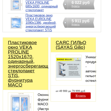
6 022 руб
VEKA PROLINE
680х1600, одинарный
Купить
стеклопакет
Пластиковое окно
VEKA EUROLINE
5 911 руб
1090х1386, двойной,
Купить
энергосберегающий
стеклопакет STiS
Пластиковое
САЯС ГИЛЬО
окно VEKA
(SAYAS Gilio)
PROLINE
1520х1670,
Уникальный
одинарный,
продукт
энергосберегающий
-
стеклопакет
автоматическо
STiS,
гильотинное
фурнитура
остекление
MACO
от 49 900 до 79 999 руб
Оконная
Купить
фурнитура
MACO
(Австрия).