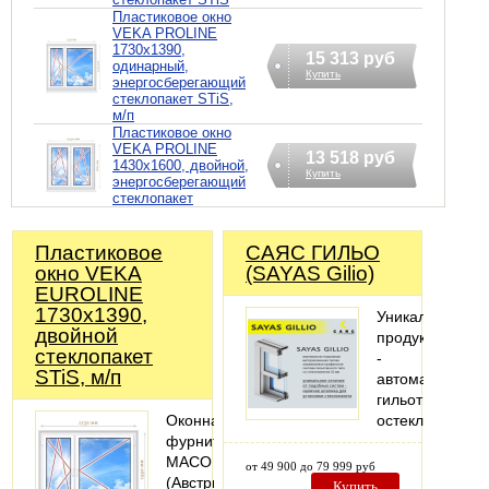
Пластиковое окно
VEKA PROLINE
1730х1390,
15 313 руб
одинарный,
Купить
энергосберегающий
стеклопакет STiS,
м/п
Пластиковое окно
VEKA PROLINE
13 518 руб
1430х1600, двойной,
Купить
энергосберегающий
стеклопакет
Пластиковое
САЯС ГИЛЬО
окно VEKA
(SAYAS Gilio)
EUROLINE
1730х1390,
Уникальный
двойной
продукт
стеклопакет
-
STiS, м/п
автоматическо
гильотинное
Оконная
остекление
фурнитура
MACO
от 49 900 до 79 999 руб
(Австрия).
Купить