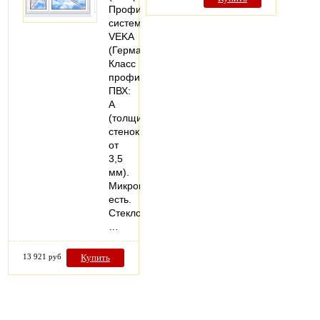
Профильная
система:
VEKA
(Германия).
Класс
профиля
ПВХ:
А
(толщина
стенок
от
3,5
мм).
Микропроветривание:
есть.
Стеклопакеты:
…
13 921 руб
Купить