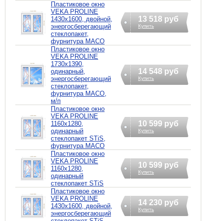
Пластиковое окно
VEKA PROLINE
13 518 руб
1430х1600, двойной,
энергосберегающий
Купить
стеклопакет,
фурнитура MACO
Пластиковое окно
VEKA PROLINE
1730х1390,
14 548 руб
одинарный,
энергосберегающий
Купить
стеклопакет,
фурнитура MACO,
м/п
Пластиковое окно
VEKA PROLINE
10 599 руб
1160х1280,
одинарный
Купить
стеклопакет STiS,
фурнитура MACO
Пластиковое окно
VEKA PROLINE
10 599 руб
1160х1280,
Купить
одинарный
стеклопакет STiS
Пластиковое окно
VEKA PROLINE
14 230 руб
1430х1600, двойной,
Купить
энергосберегающий
стеклопакет STiS