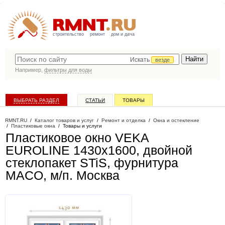
строительство
ремонт
дом и дача
Искать
везде
Например,
фильтры для воды
ВЫБРАТЬ РАЗДЕЛ
СТАТЬИ
ТОВАРЫ
КАТАЛОГ КОМПАНИЙ
RMNT.RU
/
Каталог товаров и услуг
/
Ремонт и отделка
/
Окна и остекление
/
Пластиковые окна
/
Товары и услуги
Пластиковое окно VEKA
EUROLINE 1430х1600, двойной
стеклопакет STiS, фурнитура
MACO, м/п
. Москва