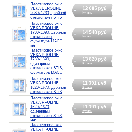
Пластиковое окно
13 085 руб
VEKA EUROLINE
2080х1730, двойной
Купить
стеклопакет STiS
Пластиковое окно
VEKA PROLINE
14 548 руб
1730х1390, двойной
стеклопакет,
Купить
фурнитура MACO,
м/п
Пластиковое окно
VEKA PROLINE
13 820 руб
1730х1390,
одинарный
Купить
стеклопакет STiS,
фурнитура MACO
Пластиковое окно
11 391 руб
VEKA PROLINE
1520х1670, двойной
Купить
стеклопакет STiS
Пластиковое окно
VEKA PROLINE
11 391 руб
1520х1670,
одинарный
Купить
стеклопакет STiS,
м/п
Пластиковое окно
VEKA PROLINE