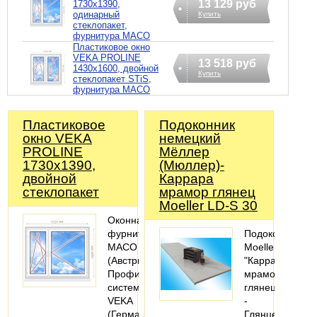
13 129 руб
1730х1390,
одинарный
Купить
стеклопакет,
фурнитура MACO
Пластиковое окно
VEKA PROLINE
13 518 руб
1430х1600, двойной
Купить
стеклопакет STiS,
фурнитура MACO
Пластиковое
Подоконник
окно VEKA
немецкий
PROLINE
Мёллер
1730х1390,
(Мюллер)-
двойной
Каррара
стеклопакет
мрамор глянец
Moeller LD-S 30
Оконная
фурнитура
Подоконник
MACO
Moeller
(Австрия).
"Каррара
Профильная
мрамор"
система:
глянец
VEKA
-
(Германия).
Глянцевые