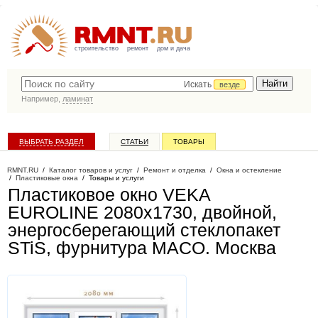
строительство
ремонт
дом и дача
Искать
везде
Например,
ламинат
ВЫБРАТЬ РАЗДЕЛ
СТАТЬИ
ТОВАРЫ
КАТАЛОГ КОМПАНИЙ
RMNT.RU
/
Каталог товаров и услуг
/
Ремонт и отделка
/
Окна и остекление
/
Пластиковые окна
/
Товары и услуги
Пластиковое окно VEKA
EUROLINE 2080х1730, двойной,
энергосберегающий стеклопакет
STiS, фурнитура MACO
. Москва