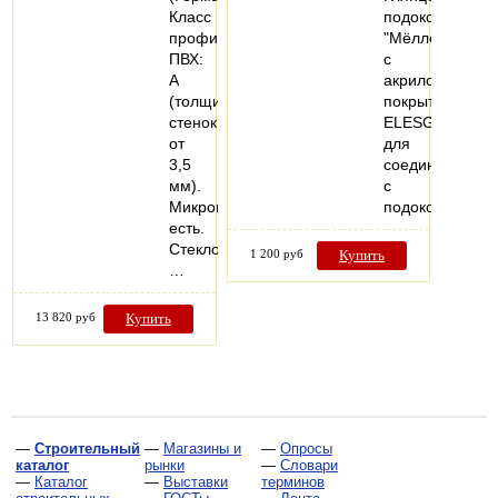
Класс
подоконники
профиля
"Мёллер"
ПВХ:
с
А
акриловым
(толщина
покрытием
стенок
ELESGO,
от
для
3,5
соединения
мм).
с
Микропроветривание:
подоконной…
есть.
Стеклопакеты:
1 200 руб
Купить
…
13 820 руб
Купить
—
Строительный
—
Магазины и
—
Опросы
каталог
рынки
—
Словари
—
Каталог
—
Выставки
терминов