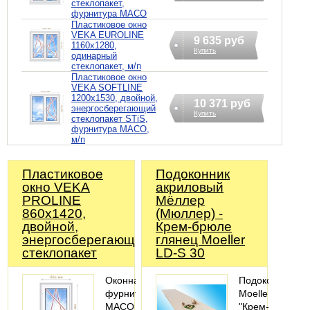
стеклопакет,
фурнитура MACO
Пластиковое окно
VEKA EUROLINE
9 635 руб
1160х1280,
Купить
одинарный
стеклопакет, м/п
Пластиковое окно
VEKA SOFTLINE
1200х1530, двойной,
10 371 руб
энергосберегающий
Купить
стеклопакет STiS,
фурнитура MACO,
м/п
Пластиковое
Подоконник
окно VEKA
акриловый
PROLINE
Мёллер
860х1420,
(Мюллер) -
двойной,
Крем-брюле
энергосберегающий
глянец Moeller
стеклопакет
LD-S 30
Оконная
Подоконник
фурнитура
Moeller
MACO
"Крем-