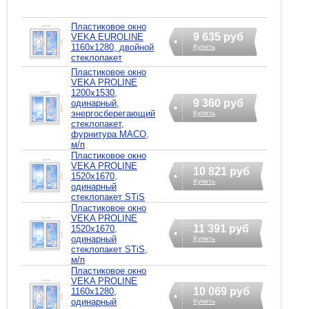
Пластиковое окно
9 635 руб
VEKA EUROLINE
1160х1280, двойной
Купить
стеклопакет
Пластиковое окно
VEKA PROLINE
1200х1530,
9 360 руб
одинарный,
энергосберегающий
Купить
стеклопакет,
фурнитура MACO,
м/п
Пластиковое окно
VEKA PROLINE
10 821 руб
1520х1670,
Купить
одинарный
стеклопакет STiS
Пластиковое окно
VEKA PROLINE
11 391 руб
1520х1670,
одинарный
Купить
стеклопакет STiS,
м/п
Пластиковое окно
VEKA PROLINE
10 069 руб
1160х1280,
одинарный
Купить