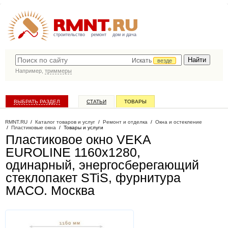
строительство
ремонт
дом и дача
Искать
везде
Например,
триммеры
ВЫБРАТЬ РАЗДЕЛ
СТАТЬИ
ТОВАРЫ
КАТАЛОГ КОМПАНИЙ
RMNT.RU
/
Каталог товаров и услуг
/
Ремонт и отделка
/
Окна и остекление
/
Пластиковые окна
/
Товары и услуги
Пластиковое окно VEKA
EUROLINE 1160х1280,
одинарный, энергосберегающий
стеклопакет STiS, фурнитура
MACO
. Москва