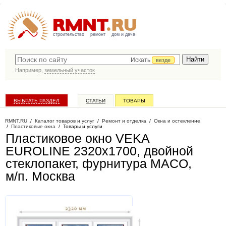
строительство
ремонт
дом и дача
Искать
везде
Например,
земельный участок
ВЫБРАТЬ РАЗДЕЛ
СТАТЬИ
ТОВАРЫ
КАТАЛОГ КОМПАНИЙ
RMNT.RU
/
Каталог товаров и услуг
/
Ремонт и отделка
/
Окна и остекление
/
Пластиковые окна
/
Товары и услуги
Пластиковое окно VEKA
EUROLINE 2320х1700, двойной
стеклопакет, фурнитура MACO,
м/п
. Москва