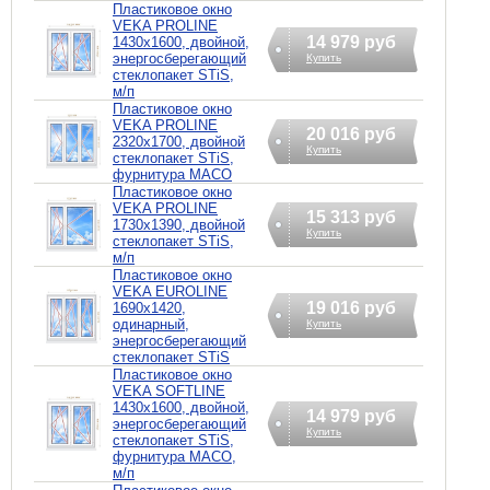
Пластиковое окно
VEKA PROLINE
14 979 руб
1430х1600, двойной,
энергосберегающий
Купить
стеклопакет STiS,
м/п
Пластиковое окно
VEKA PROLINE
20 016 руб
2320х1700, двойной
Купить
стеклопакет STiS,
фурнитура MACO
Пластиковое окно
VEKA PROLINE
15 313 руб
1730х1390, двойной
Купить
стеклопакет STiS,
м/п
Пластиковое окно
VEKA EUROLINE
19 016 руб
1690х1420,
одинарный,
Купить
энергосберегающий
стеклопакет STiS
Пластиковое окно
VEKA SOFTLINE
1430х1600, двойной,
14 979 руб
энергосберегающий
Купить
стеклопакет STiS,
фурнитура MACO,
м/п