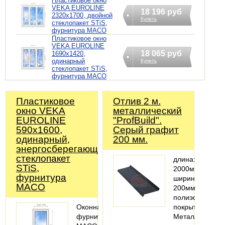
Пластиковое окно
VEKA EUROLINE
18 196 руб
2320х1700, двойной
Купить
стеклопакет STiS,
фурнитура MACO
Пластиковое окно
VEKA EUROLINE
18 065 руб
1690х1420,
одинарный
Купить
стеклопакет STiS,
фурнитура MACO
Пластиковое
Отлив 2 м.
окно VEKA
металлический
EUROLINE
"ProfBuild".
590х1600,
Серый графит
одинарный,
200 мм.
энергосберегающий
стеклопакет
длина:
STiS,
2000мм;
фурнитура
ширина:
MACO
200мм;
полиэстеровое
Оконная
покрытие
фурнитура
Металлический