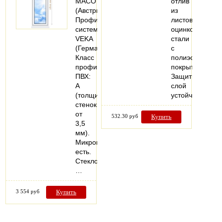
MACO
отлив
(Австрия).
из
Профильная
листовой
система:
оцинкованной
VEKA
стали
(Германия).
с
Класс
полиэстеровым
профиля
покрытием.
ПВХ:
Защитный
А
слой
(толщина
устойчив…
стенок
от
532.30 руб
Купить
3,5
мм).
Микропроветривание:
есть.
Стеклопакеты:
…
3 554 руб
Купить