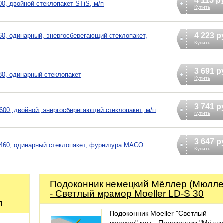
4 115 р
, двойной стеклопакет STiS, м/п
Купить
4 223 р
0, одинарный, энергосберегающий стеклопакет,
Купить
3 691 р
0, одинарный стеклопакет
Купить
3 741 р
00, двойной, энергосберегающий стеклопакет, м/п
Купить
3 647 р
460, одинарный стеклопакет, фурнитура MACO
Купить
Подоконник немецкий Мёллер (Мюлле
- Светлый мрамор Moeller LD-S 30
п
Подоконник Moeller "Светлый
мрамор" мат - Подоконник "Мёлле