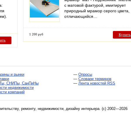
а:
с матовой фактурой, имитирует
иля
природный мрамор серого цвета,
мм).
отличающийся…
1 200 руб
Купить
ить
азины и рынки
—
Опросы
тавки
—
Словари терминов
Ты, СНИПы, СанПиНы
—
Лента новостей RSS
ости недвижимости
ости компаний
оительству, ремонту, недвижимости, дизайну интерьера
. (c) 2002—2026