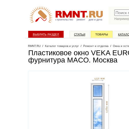
Наприме
строительство
ремонт
дом и дача
ВЫБРАТЬ РАЗДЕЛ
СТАТЬИ
ТОВАРЫ
КАТАЛ
RMNT.RU
/
Каталог товаров и услуг
/
Ремонт и отделка
/
Окна и ост
Пластиковое окно VEKA EURO
фурнитура MACO
. Москва