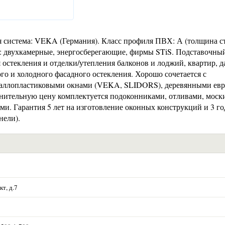
система: VEKA (Германия). Класс профиля ПВХ: А (толщина ст
ы: двухкамерные, энергосберегающие, фирмы STiS. Подставочны
 остекления и отделки/утепления балконов и лоджий, квартир, д
ого и холодного фасадного остекления. Хорошо сочетается с
ллопластиковыми окнами (VEKA, SLIDORS), деревянными ев
олнительную цену комплектуется подоконниками, отливами, мос
и. Гарантия 5 лет на изготовление оконных конструкций и 3 го
нели).
т, д.7