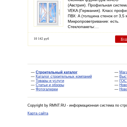
(Австрия). Профильная систем
VEKA (Германия). Класс проф
ПВХ: А (толщина стенок от 3,5 
Микропроветривание: есть.
Стеклопакеты:…
10 142 руб
Куп
—
Строительный каталог
—
Маг
—
Каталог строительных компаний
—
Выс
—
Товары и услуги
—
ГОС
—
Статьи и обзоры
—
Нов
—
Фотогалереи
—
Нов
Copyright by RMNT.RU - информационная система по
стр
Карта сайта