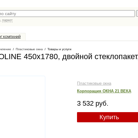
р,
паркет
ОГ КОМПАНИЙ
екление
/
Пластиковые окна
/
Товары и услуги
LINE 450х1780, двойной стеклопакет
Пластиковые окна
Корпорация ОКНА 21 ВЕКА
3 532 руб.
Купить