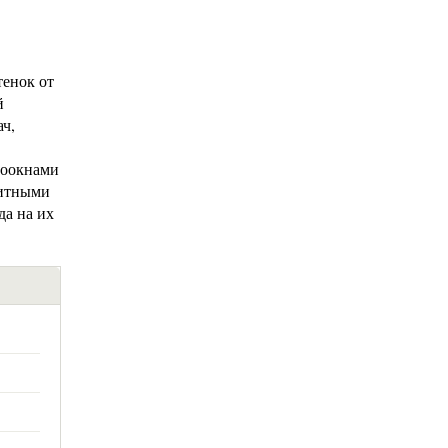
енок от
й
ач,
роокнами
китными
да на их