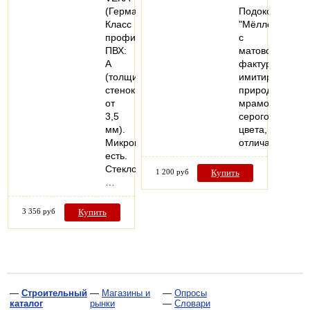
(Германия).
Подоконник
Класс
"Мёллер"
профиля
с
ПВХ:
матовой
А
фактурой,
(толщина
имитирует
стенок
природный
от
мрамор
3,5
серого
мм).
цвета,
Микропроветривание:
отличающийс
есть.
Стеклопакеты:
1 200 руб
Купить
…
3 356 руб
Купить
—
Строительный
—
Магазины и
—
Опросы
каталог
рынки
—
Словари