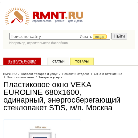
строительство
ремонт
дом и дача
Искать
везде
Например,
строительство бассейнов
ВЫБРАТЬ РАЗДЕЛ
СТАТЬИ
ТОВАРЫ
КАТАЛОГ КОМПАНИЙ
RMNT.RU
/
Каталог товаров и услуг
/
Ремонт и отделка
/
Окна и остекление
/
Пластиковые окна
/
Товары и услуги
Пластиковое окно VEKA
EUROLINE 680х1600,
одинарный, энергосберегающий
стеклопакет STiS, м/п
. Москва