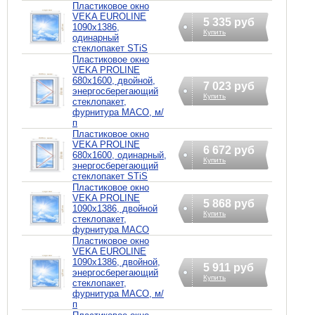
Пластиковое окно
VEKA EUROLINE
5 335 руб
1090х1386,
Купить
одинарный
стеклопакет STiS
Пластиковое окно
VEKA PROLINE
680х1600, двойной,
7 023 руб
энергосберегающий
Купить
стеклопакет,
фурнитура MACO, м/
п
Пластиковое окно
VEKA PROLINE
6 672 руб
680х1600, одинарный,
Купить
энергосберегающий
стеклопакет STiS
Пластиковое окно
VEKA PROLINE
5 868 руб
1090х1386, двойной
Купить
стеклопакет,
фурнитура MACO
Пластиковое окно
VEKA EUROLINE
1090х1386, двойной,
5 911 руб
энергосберегающий
Купить
стеклопакет,
фурнитура MACO, м/
п