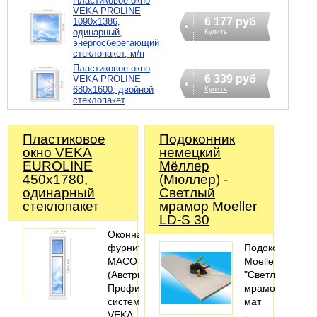
Пластиковое окно
VEKA PROLINE
6 177 руб
1090х1386,
одинарный,
Купить
энергосберегающий
стеклопакет, м/п
Пластиковое окно
6 339 руб
VEKA PROLINE
680х1600, двойной
Купить
стеклопакет
Пластиковое
Подоконник
окно VEKA
немецкий
EUROLINE
Мёллер
450х1780,
(Мюллер) -
одинарный
Светлый
стеклопакет
мрамор Moeller
LD-S 30
Оконная
фурнитура
Подоконник
MACO
Moeller
(Австрия).
"Светлый
Профильная
мрамор"
система:
мат
VEKA
-