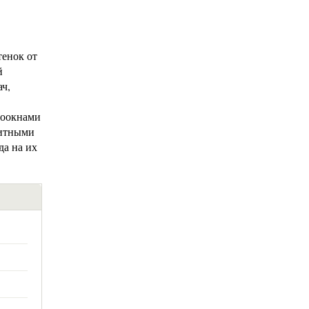
енок от
й
ач,
роокнами
китными
да на их