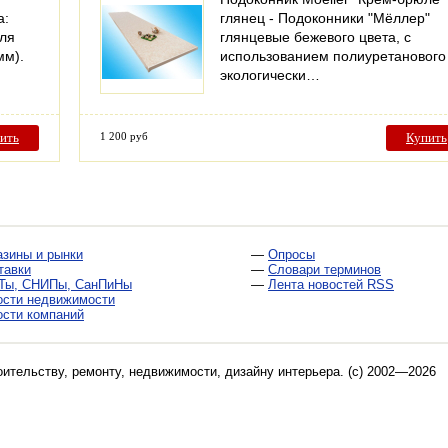
а:
глянец - Подоконники "Мёллер"
иля
глянцевые бежевого цвета, с
мм).
использованием полиуретанового
экологически…
ить
1 200 руб
Купить
азины и рынки
—
Опросы
тавки
—
Словари терминов
Ты, СНИПы, СанПиНы
—
Лента новостей RSS
ости недвижимости
ости компаний
оительству, ремонту, недвижимости, дизайну интерьера
. (c) 2002—2026