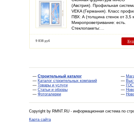
(Австрия). Профильная систем
VEKA (Германия). Класс проф
ПВХ: А (толщина стенок от 3,5 
Микропроветривание: есть.
Стеклопакеты:…
9 838 руб
Куп
—
Строительный каталог
—
Маг
—
Каталог строительных компаний
—
Выс
—
Товары и услуги
—
ГОС
—
Статьи и обзоры
—
Нов
—
Фотогалереи
—
Нов
Copyright by RMNT.RU - информационная система по
стр
Карта сайта