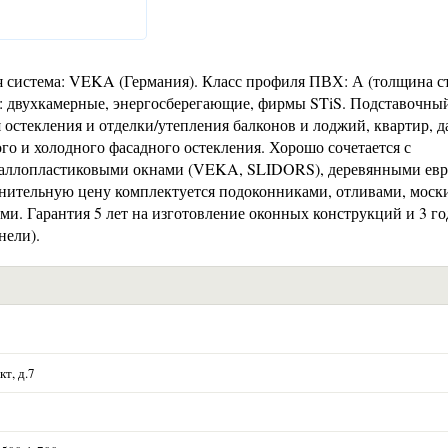
система: VEKA (Германия). Класс профиля ПВХ: А (толщина ст
ы: двухкамерные, энергосберегающие, фирмы STiS. Подставочны
 остекления и отделки/утепления балконов и лоджий, квартир, д
ого и холодного фасадного остекления. Хорошо сочетается с
ллопластиковыми окнами (VEKA, SLIDORS), деревянными ев
олнительную цену комплектуется подоконниками, отливами, мос
и. Гарантия 5 лет на изготовление оконных конструкций и 3 го
нели).
т, д.7