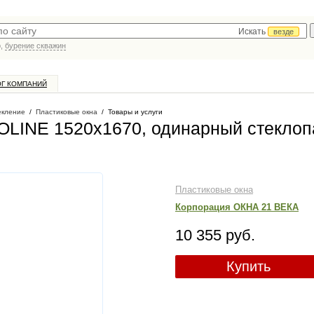
Искать
везде
р,
бурение скважин
ОГ КОМПАНИЙ
екление
/
Пластиковые окна
/
Товары и услуги
LINE 1520х1670, одинарный стеклоп
Пластиковые окна
Корпорация ОКНА 21 ВЕКА
10 355 руб.
Купить