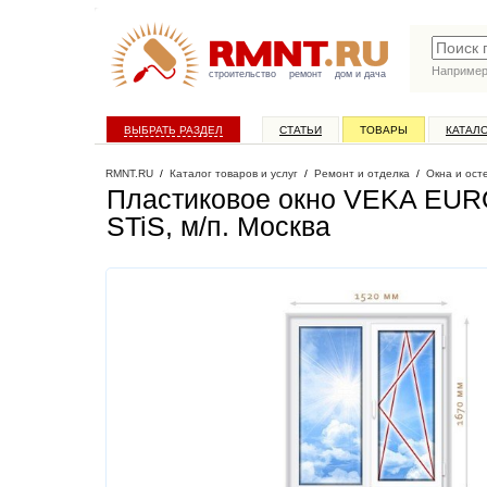
Наприме
строительство
ремонт
дом и дача
ВЫБРАТЬ РАЗДЕЛ
СТАТЬИ
ТОВАРЫ
КАТАЛ
RMNT.RU
/
Каталог товаров и услуг
/
Ремонт и отделка
/
Окна и ост
Пластиковое окно VEKA EURO
STiS, м/п
. Москва