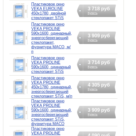
Пластиковое окно
3 718 руб
VEKA EUROLINE
450х1780, двойной
Купить
стеклопакет STiS
Пластиковое окно
VEKA PROLINE
590х1600, одинарный,
3 909 руб
энергосберегающий
Купить
стеклопакет,
фурнитура MACO, м/
п
Пластиковое окно
3 714 руб
VEKA PROLINE
590х1600, одинарный
Купить
стеклопакет STiS
Пластиковое окно
VEKA PROLINE
4 305 руб
450х1780, одинарный,
Купить
энергосберегающий
стеклопакет STiS, м/п
Пластиковое окно
VEKA PROLINE
3 909 руб
590х1600, одинарный,
энергосберегающий
Купить
стеклопакет STiS,
фурнитура MACO
Пластиковое окно
VEKA PROLINE
4 090 руб