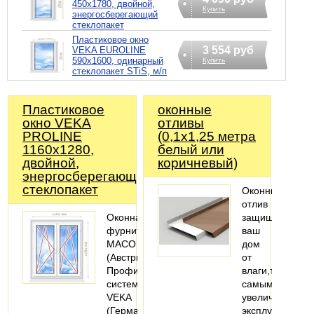
450х1780, двойной,
Купить
энергосберегающий
стеклопакет
Пластиковое окно
3 554 руб
VEKA EUROLINE
590х1600, одинарный
Купить
стеклопакет STiS, м/п
Пластиковое
оконные
окно VEKA
отливы
PROLINE
(0,1х1,25 метра
1160х1280,
белый или
двойной,
коричневый)
энергосберегающий
стеклопакет
Оконный
отлив
Оконная
защищает
фурнитура
ваш
MACO
дом
(Австрия).
от
Профильная
влаги,тем
система:
самым
VEKA
увеличивают
(Германия).
эксплуатацию