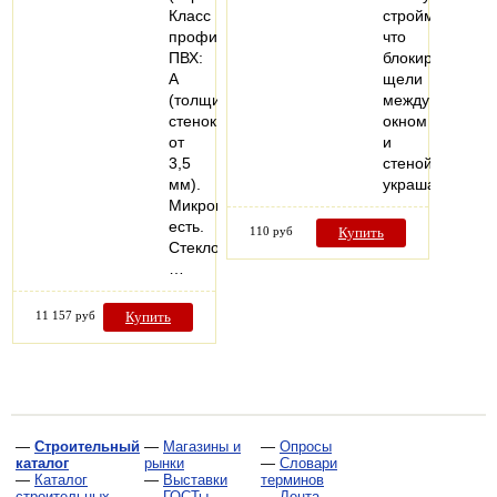
Класс
стройматериал
профиля
что
ПВХ:
блокируют
А
щели
(толщина
между
стенок
окном
от
и
3,5
стеной,также
мм).
украшают…
Микропроветривание:
есть.
110 руб
Купить
Стеклопакеты:
…
11 157 руб
Купить
—
Строительный
—
Магазины и
—
Опросы
каталог
рынки
—
Словари
—
Каталог
—
Выставки
терминов
строительных
—
ГОСТы,
—
Лента