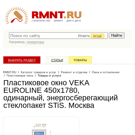
строительство
ремонт
дом и дача
Искать
везде
Например,
генераторы
ВЫБРАТЬ РАЗДЕЛ
СТАТЬИ
ТОВАРЫ
КАТАЛОГ КОМПАНИЙ
RMNT.RU
/
Каталог товаров и услуг
/
Ремонт и отделка
/
Окна и остекление
/
Пластиковые окна
/
Товары и услуги
Пластиковое окно VEKA
EUROLINE 450х1780,
одинарный, энергосберегающий
стеклопакет STiS
. Москва