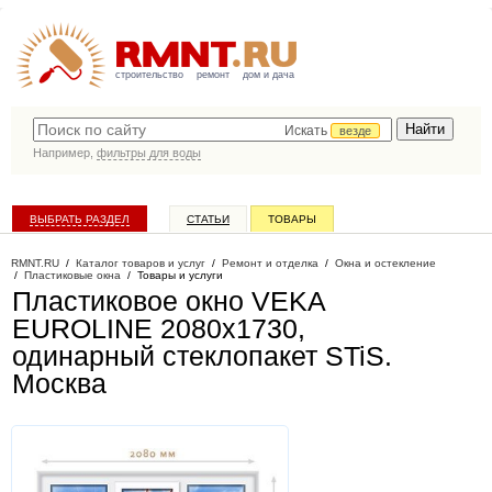
строительство
ремонт
дом и дача
Искать
везде
Например,
фильтры для воды
ВЫБРАТЬ РАЗДЕЛ
СТАТЬИ
ТОВАРЫ
КАТАЛОГ КОМПАНИЙ
RMNT.RU
/
Каталог товаров и услуг
/
Ремонт и отделка
/
Окна и остекление
/
Пластиковые окна
/
Товары и услуги
Пластиковое окно VEKA
EUROLINE 2080х1730,
одинарный стеклопакет STiS
.
Москва