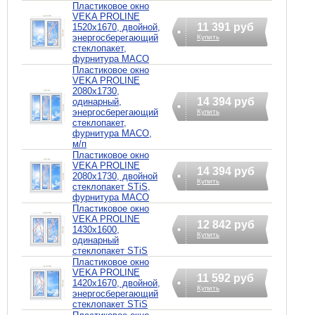
Пластиковое окно
VEKA PROLINE
11 391 руб
1520х1670, двойной,
энергосберегающий
Купить
стеклопакет,
фурнитура MACO
Пластиковое окно
VEKA PROLINE
2080х1730,
14 394 руб
одинарный,
энергосберегающий
Купить
стеклопакет,
фурнитура MACO,
м/п
Пластиковое окно
VEKA PROLINE
14 394 руб
2080х1730, двойной
Купить
стеклопакет STiS,
фурнитура MACO
Пластиковое окно
VEKA PROLINE
12 842 руб
1430х1600,
Купить
одинарный
стеклопакет STiS
Пластиковое окно
VEKA PROLINE
11 592 руб
1420х1670, двойной,
Купить
энергосберегающий
стеклопакет STiS