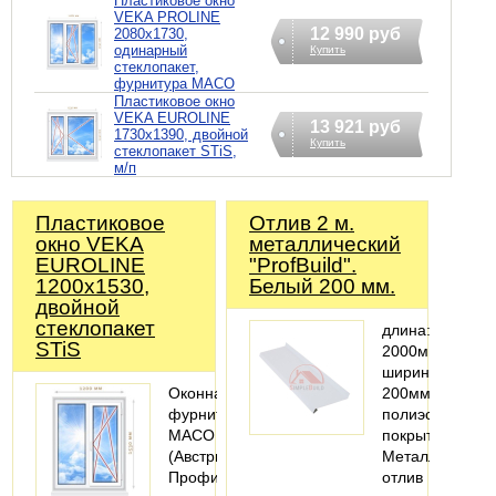
Пластиковое окно
VEKA PROLINE
12 990 руб
2080х1730,
одинарный
Купить
стеклопакет,
фурнитура MACO
Пластиковое окно
VEKA EUROLINE
13 921 руб
1730х1390, двойной
Купить
стеклопакет STiS,
м/п
Пластиковое
Отлив 2 м.
окно VEKA
металлический
EUROLINE
"ProfBuild".
1200х1530,
Белый 200 мм.
двойной
стеклопакет
длина:
STiS
2000мм;
ширина:
Оконная
200мм;
фурнитура
полиэстеровое
MACO
покрытие
(Австрия).
Металлический
Профильная
отлив