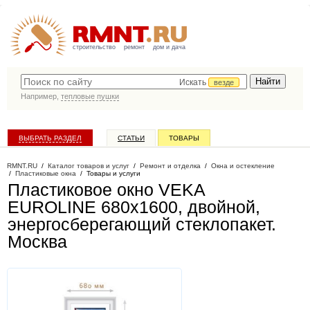
строительство
ремонт
дом и дача
Искать
везде
Например,
тепловые пушки
ВЫБРАТЬ РАЗДЕЛ
СТАТЬИ
ТОВАРЫ
КАТАЛОГ КОМПАНИЙ
RMNT.RU
/
Каталог товаров и услуг
/
Ремонт и отделка
/
Окна и остекление
/
Пластиковые окна
/
Товары и услуги
Пластиковое окно VEKA
EUROLINE 680х1600, двойной,
энергосберегающий стеклопакет
.
Москва