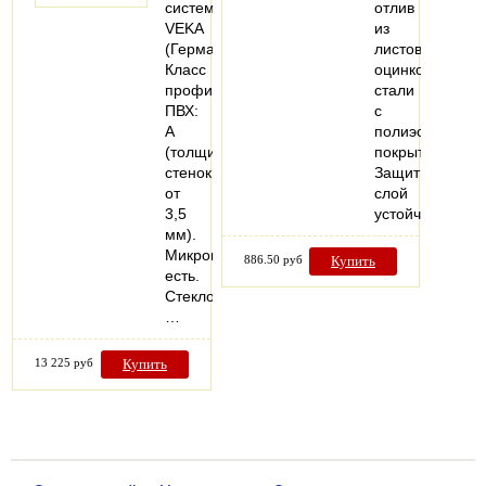
система:
отлив
VEKA
из
(Германия).
листовой
Класс
оцинкованной
профиля
стали
ПВХ:
с
А
полиэстеровым
(толщина
покрытием.
стенок
Защитный
от
слой
3,5
устойчив…
мм).
Микропроветривание:
886.50 руб
Купить
есть.
Стеклопакеты:
…
13 225 руб
Купить