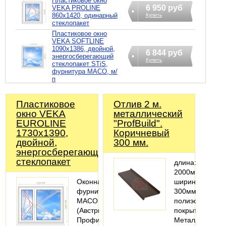
Пластиковое окно
6 950 руб
VEKA PROLINE
860х1420, одинарный
Купить
стеклопакет
Пластиковое окно
VEKA SOFTLINE
1090х1386, двойной,
6 844 руб
энергосберегающий
Купить
стеклопакет STiS,
фурнитура MACO, м/
п
Пластиковое
Отлив 2 м.
окно VEKA
металлический
EUROLINE
"ProfBuild".
1730х1390,
Коричневый
двойной,
300 мм.
энергосберегающий
стеклопакет
длина:
2000мм;
Оконная
ширина:
фурнитура
300мм;
MACO
полиэстеровое
(Австрия).
покрытие
Профильная
Металлический