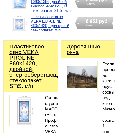
1090х1386, двойной,
Купить
энергосберегающий
стеклопакет STiS, м/п
Пластиковое окно
6 651 руб
VEKA EUROLINE
860х1420, одинарный
Купить
стеклопакет, м/п
Пластиковое
Деревянные
окно VEKA
окна
PROLINE
860х1420,
Реализация
двойной,
проекта
энергосберегающий
из
стеклопакет
клеенного
STiS, м/п
бруса
сосны
Оконная
под
фурнитура
ключ
MACO
Материал
(Австрия).
-
Профильная
сосна
система:
1
VEKA
сорт