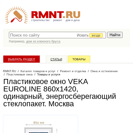
строительство
ремонт
дом и дача
Искать
везде
Например,
дом из клееного бруса
ВЫБРАТЬ РАЗДЕЛ
СТАТЬИ
ТОВАРЫ
КАТАЛОГ КОМПАНИЙ
RMNT.RU
/
Каталог товаров и услуг
/
Ремонт и отделка
/
Окна и остекление
/
Пластиковые окна
/
Товары и услуги
Пластиковое окно VEKA
EUROLINE 860х1420,
одинарный, энергосберегающий
стеклопакет
. Москва