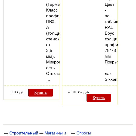
(Германия).
Цвет
Класс
-
профиля
по
ПВХ:
таблице
А
RAL
(толщина
Брус
стенок
толщиной
от
профиля
3,5
78*78
мм).
мм
Микропроветривание:
Покрытие
есть.
-
Стеклопакеты:
лак
…
Sikkens…
8 533 руб
Купить
от 20 352 руб
Купить
—
Строительный
—
Магазины и
—
Опросы