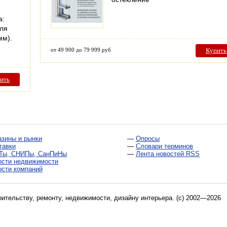
а:
иля
мм).
от 49 900 до 79 999 руб
Купить
ить
азины и рынки
—
Опросы
тавки
—
Словари терминов
Ты, СНИПы, СанПиНы
—
Лента новостей RSS
ости недвижимости
ости компаний
оительству, ремонту, недвижимости, дизайну интерьера
. (c) 2002—2026