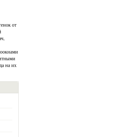
енок от
й
ач,
роокнами
китными
да на их