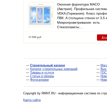
Оконная фурнитура MACO
(Австрия). Профильная систем
VEKA (Германия). Класс проф
ПВХ: А (толщина стенок от 3,5 
Микропроветривание: есть.
Стеклопакеты:…
15 949 руб
Куп
—
Строительный каталог
—
Маг
—
Каталог строительных компаний
—
Выс
—
Товары и услуги
—
ГОС
—
Статьи и обзоры
—
Нов
—
Фотогалереи
—
Нов
Copyright by RMNT.RU - информационная система по
стр
Карта сайта