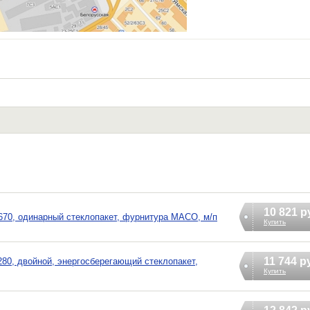
10 821 р
70, одинарный стеклопакет, фурнитура MACO, м/п
Купить
11 744 р
80, двойной, энергосберегающий стеклопакет,
Купить