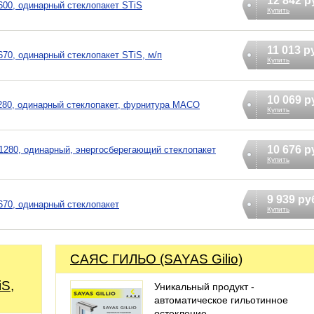
12 842 р
00, одинарный стеклопакет STiS
Купить
11 013 р
70, одинарный стеклопакет STiS, м/п
Купить
10 069 р
80, одинарный стеклопакет, фурнитура MACO
Купить
10 676 р
280, одинарный, энергосберегающий стеклопакет
Купить
9 939 ру
70, одинарный стеклопакет
Купить
САЯС ГИЛЬО (SAYAS Gilio)
iS,
Уникальный продукт -
автоматическое гильотинное
остекление