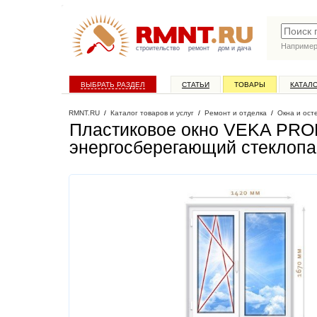
Наприме
строительство
ремонт
дом и дача
ВЫБРАТЬ РАЗДЕЛ
СТАТЬИ
ТОВАРЫ
КАТАЛ
RMNT.RU
/
Каталог товаров и услуг
/
Ремонт и отделка
/
Окна и ост
Пластиковое окно VEKA PROL
энергосберегающий стеклопа