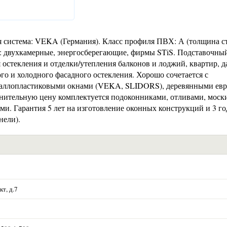
система: VEKA (Германия). Класс профиля ПВХ: А (толщина ст
ы: двухкамерные, энергосберегающие, фирмы STiS. Подставочны
 остекления и отделки/утепления балконов и лоджий, квартир, д
ого и холодного фасадного остекления. Хорошо сочетается с
ллопластиковыми окнами (VEKA, SLIDORS), деревянными ев
олнительную цену комплектуется подоконниками, отливами, мос
и. Гарантия 5 лет на изготовление оконных конструкций и 3 го
нели).
т, д.7