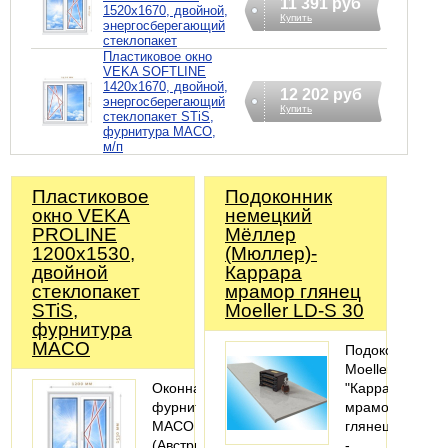
11 391 руб
1520х1670, двойной,
Купить
энергосберегающий
стеклопакет
Пластиковое окно
VEKA SOFTLINE
1420х1670, двойной,
12 202 руб
энергосберегающий
Купить
стеклопакет STiS,
фурнитура MACO,
м/п
Пластиковое
Подоконник
окно VEKA
немецкий
PROLINE
Мёллер
1200х1530,
(Мюллер)-
двойной
Каррара
стеклопакет
мрамор глянец
STiS,
Moeller LD-S 30
фурнитура
MACO
Подоконник
Moeller
Оконная
"Каррара
фурнитура
мрамор"
MACO
глянец
(Австрия).
-