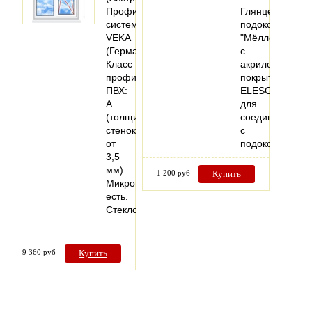
Профильная
Глянцевые
система:
подоконники
VEKA
"Мёллер"
(Германия).
с
Класс
акриловым
профиля
покрытием
ПВХ:
ELESGO,
А
для
(толщина
соединения
стенок
с
от
подоконной…
3,5
мм).
1 200 руб
Купить
Микропроветривание:
есть.
Стеклопакеты:
…
9 360 руб
Купить