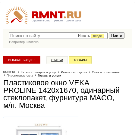
строительство
ремонт
дом и дача
Искать
везде
Например,
ипотека
ВЫБРАТЬ РАЗДЕЛ
СТАТЬИ
ТОВАРЫ
КАТАЛОГ КОМПАНИЙ
RMNT.RU
/
Каталог товаров и услуг
/
Ремонт и отделка
/
Окна и остекление
/
Пластиковые окна
/
Товары и услуги
Пластиковое окно VEKA
PROLINE 1420х1670, одинарный
стеклопакет, фурнитура MACO,
м/п
. Москва