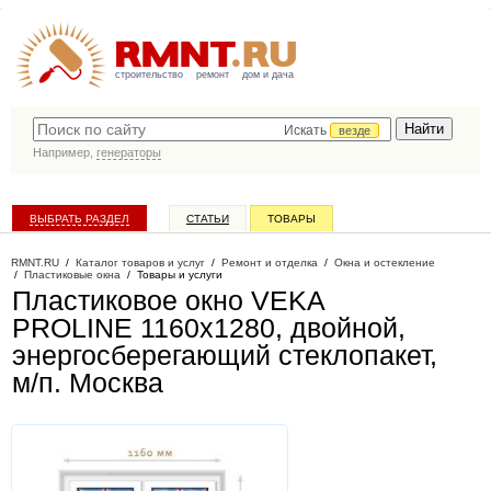
строительство
ремонт
дом и дача
Искать
везде
Например,
генераторы
ВЫБРАТЬ РАЗДЕЛ
СТАТЬИ
ТОВАРЫ
КАТАЛОГ КОМПАНИЙ
RMNT.RU
/
Каталог товаров и услуг
/
Ремонт и отделка
/
Окна и остекление
/
Пластиковые окна
/
Товары и услуги
Пластиковое окно VEKA
PROLINE 1160х1280, двойной,
энергосберегающий стеклопакет,
м/п
. Москва