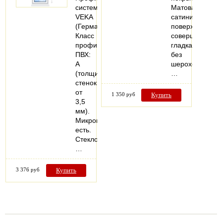
система:
Матовая
VEKA
сатинированна
(Германия).
поверхность
Класс
совершенно
профиля
гладкая
ПВХ:
без
А
шероховатосте
(толщина
…
стенок
от
1 350 руб
Купить
3,5
мм).
Микропроветривание:
есть.
Стеклопакеты:
…
3 376 руб
Купить