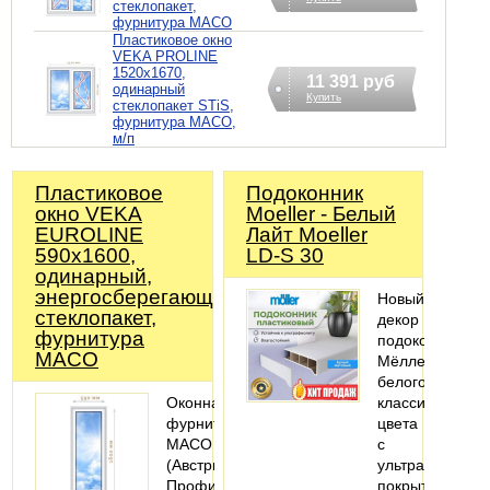
стеклопакет,
фурнитура MACO
Пластиковое окно
VEKA PROLINE
1520х1670,
11 391 руб
одинарный
Купить
стеклопакет STiS,
фурнитура MACO,
м/п
Пластиковое
Подоконник
окно VEKA
Moeller - Белый
EUROLINE
Лайт Moeller
590х1600,
LD-S 30
одинарный,
энергосберегающий
Новый
стеклопакет,
декор
фурнитура
подоконников
MACO
Мёллер
белого
Оконная
классического
фурнитура
цвета
MACO
с
(Австрия).
ультраматовым
Профильная
покрытием.