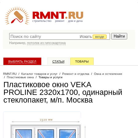
строительство
ремонт
дом и дача
Искать
везде
Например,
потолок из гипсокартона
ВЫБРАТЬ РАЗДЕЛ
СТАТЬИ
ТОВАРЫ
КАТАЛОГ КОМПАНИЙ
RMNT.RU
/
Каталог товаров и услуг
/
Ремонт и отделка
/
Окна и остекление
/
Пластиковые окна
/
Товары и услуги
Пластиковое окно VEKA
PROLINE 2320х1700, одинарный
стеклопакет, м/п
. Москва