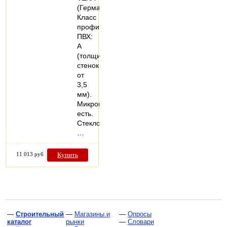
(Германия).
Класс
профиля
ПВХ:
А
(толщина
стенок
от
3,5
мм).
Микропроветривание:
есть.
Стеклопакеты:
…
11 013 руб
Купить
—
Строительный
—
Магазины и
—
Опросы
каталог
рынки
—
Словари