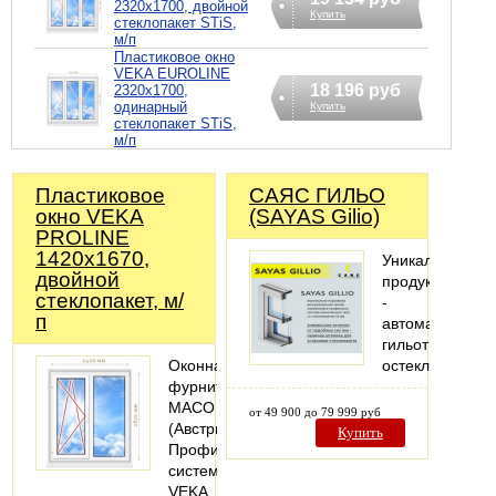
2320х1700, двойной
Купить
стеклопакет STiS,
м/п
Пластиковое окно
VEKA EUROLINE
18 196 руб
2320х1700,
одинарный
Купить
стеклопакет STiS,
м/п
Пластиковое
САЯС ГИЛЬО
окно VEKA
(SAYAS Gilio)
PROLINE
1420х1670,
Уникальный
двойной
продукт
стеклопакет, м/
-
п
автоматическо
гильотинное
Оконная
остекление
фурнитура
MACO
от 49 900 до 79 999 руб
(Австрия).
Купить
Профильная
система:
VEKA