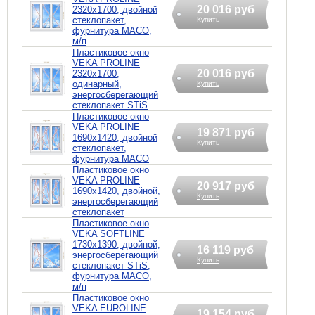
20 016 руб
2320х1700, двойной
стеклопакет,
Купить
фурнитура MACO,
м/п
Пластиковое окно
VEKA PROLINE
20 016 руб
2320х1700,
одинарный,
Купить
энергосберегающий
стеклопакет STiS
Пластиковое окно
VEKA PROLINE
19 871 руб
1690х1420, двойной
Купить
стеклопакет,
фурнитура MACO
Пластиковое окно
VEKA PROLINE
20 917 руб
1690х1420, двойной,
Купить
энергосберегающий
стеклопакет
Пластиковое окно
VEKA SOFTLINE
1730х1390, двойной,
16 119 руб
энергосберегающий
Купить
стеклопакет STiS,
фурнитура MACO,
м/п
Пластиковое окно
VEKA EUROLINE
19 154 руб