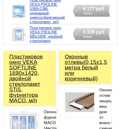
Пластиковое окно
VEKA PROLINE
6 177 руб
1090х1386,
одинарный,
Купить
энергосберегающий
стеклопакет, м/п
Пластиковое окно
6 339 руб
VEKA PROLINE
680х1600, двойной
Купить
стеклопакет
Пластиковое
Оконные
окно VEKA
отливы(0,15х1,5
SOFTLINE
метра белый
1690х1420,
или
двойной
коричневый)
стеклопакет
STiS,
Оконный
фурнитура
отлив
MACO, м/п
защищает
ваш
Оконная
дом
фурнитура
от
MACO
влаги,тем
(Австрия).
самым