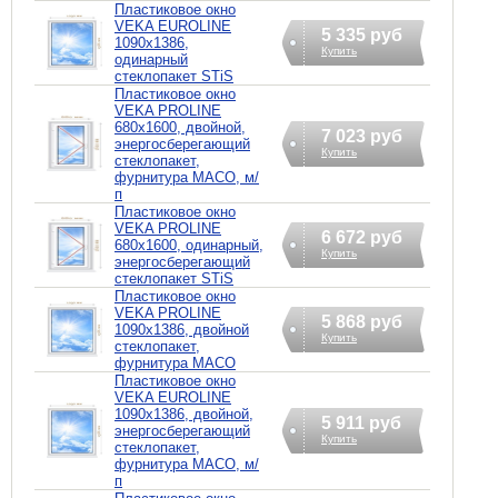
Пластиковое окно
VEKA EUROLINE
5 335 руб
1090х1386,
Купить
одинарный
стеклопакет STiS
Пластиковое окно
VEKA PROLINE
680х1600, двойной,
7 023 руб
энергосберегающий
Купить
стеклопакет,
фурнитура MACO, м/
п
Пластиковое окно
VEKA PROLINE
6 672 руб
680х1600, одинарный,
Купить
энергосберегающий
стеклопакет STiS
Пластиковое окно
VEKA PROLINE
5 868 руб
1090х1386, двойной
Купить
стеклопакет,
фурнитура MACO
Пластиковое окно
VEKA EUROLINE
1090х1386, двойной,
5 911 руб
энергосберегающий
Купить
стеклопакет,
фурнитура MACO, м/
п