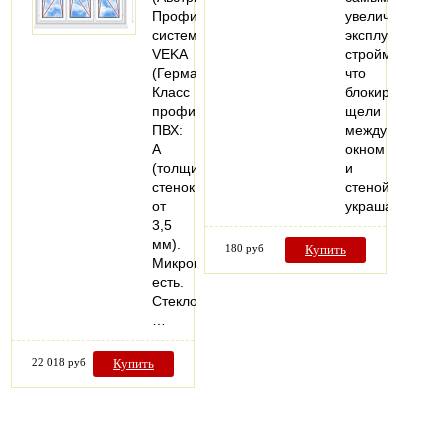
Профильная
увеличивают
система:
эксплуатацию
VEKA
стройматериал
(Германия).
что
Класс
блокируют
профиля
щели
ПВХ:
между
А
окном
(толщина
и
стенок
стеной,также
от
украшают…
3,5
мм).
180 руб
Купить
Микропроветривание:
есть.
Стеклопакеты:
…
22 018 руб
Купить