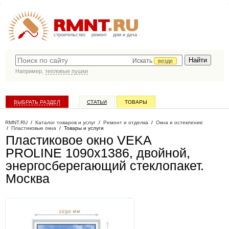
строительство
ремонт
дом и дача
Искать
везде
Например,
тепловые пушки
ВЫБРАТЬ РАЗДЕЛ
СТАТЬИ
ТОВАРЫ
КАТАЛОГ КОМПАНИЙ
RMNT.RU
/
Каталог товаров и услуг
/
Ремонт и отделка
/
Окна и остекление
/
Пластиковые окна
/
Товары и услуги
Пластиковое окно VEKA
PROLINE 1090х1386, двойной,
энергосберегающий стеклопакет
.
Москва