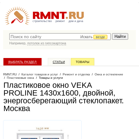
строительство
ремонт
дом и дача
Искать
везде
Например,
потолок из гипсокартона
ВЫБРАТЬ РАЗДЕЛ
СТАТЬИ
ТОВАРЫ
КАТАЛОГ КОМПАНИЙ
RMNT.RU
/
Каталог товаров и услуг
/
Ремонт и отделка
/
Окна и остекление
/
Пластиковые окна
/
Товары и услуги
Пластиковое окно VEKA
PROLINE 1430х1600, двойной,
энергосберегающий стеклопакет
.
Москва