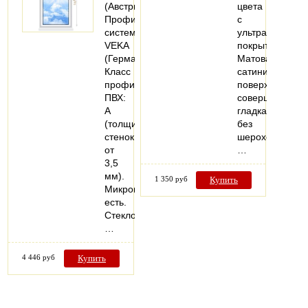
(Австрия).
цвета
Профильная
с
система:
ультраматовым
VEKA
покрытием.
(Германия).
Матовая
Класс
сатинированна
профиля
поверхность
ПВХ:
совершенно
А
гладкая
(толщина
без
стенок
шероховатосте
от
…
3,5
мм).
1 350 руб
Купить
Микропроветривание:
есть.
Стеклопакеты:
…
4 446 руб
Купить