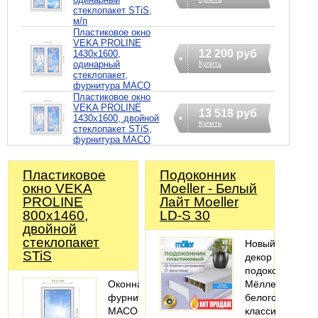
стеклопакет STiS,
м/п
Пластиковое окно
VEKA PROLINE
12 200 руб
1430х1600,
одинарный
Купить
стеклопакет,
фурнитура MACO
Пластиковое окно
VEKA PROLINE
13 518 руб
1430х1600, двойной
Купить
стеклопакет STiS,
фурнитура MACO
Пластиковое
Подоконник
окно VEKA
Moeller - Белый
PROLINE
Лайт Moeller
800х1460,
LD-S 30
двойной
стеклопакет
Новый
STiS
декор
подоконников
Оконная
Мёллер
фурнитура
белого
MACO
классического