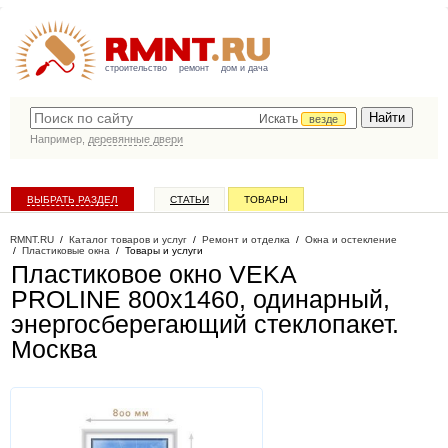
строительство
ремонт
дом и дача
Искать
везде
Например,
деревянные двери
ВЫБРАТЬ РАЗДЕЛ
СТАТЬИ
ТОВАРЫ
КАТАЛОГ КОМПАНИЙ
RMNT.RU
/
Каталог товаров и услуг
/
Ремонт и отделка
/
Окна и остекление
/
Пластиковые окна
/
Товары и услуги
Пластиковое окно VEKA
PROLINE 800х1460, одинарный,
энергосберегающий стеклопакет
.
Москва