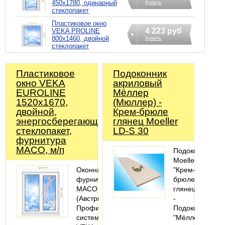
450х1780, одинарный
Купить
стеклопакет
Пластиковое окно
4 223 руб
VEKA PROLINE
800х1460, двойной
Купить
стеклопакет
Пластиковое
Подоконник
окно VEKA
акриловый
EUROLINE
Мёллер
1520х1670,
(Мюллер) -
двойной,
Крем-брюле
энергосберегающий
глянец Moeller
стеклопакет,
LD-S 30
фурнитура
MACO, м/п
Подоконник
Moeller
Оконная
"Крем-
фурнитура
брюле"
MACO
глянец
(Австрия).
-
Профильная
Подоконники
система:
"Мёллер"