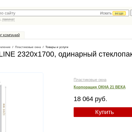
Искать
везде
р,
ламинат
ОГ КОМПАНИЙ
екление
/
Пластиковые окна
/
Товары и услуги
INE 2320х1700, одинарный стеклопак
Пластиковые окна
Корпорация ОКНА 21 ВЕКА
18 064 руб.
Купить