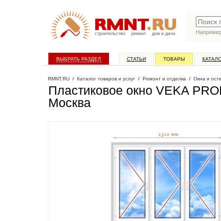
Наприме
строительство
ремонт
дом и дача
ВЫБРАТЬ РАЗДЕЛ
СТАТЬИ
ТОВАРЫ
КАТАЛ
RMNT.RU
/
Каталог товаров и услуг
/
Ремонт и отделка
/
Окна и ост
Пластиковое окно VEKA PROL
Москва