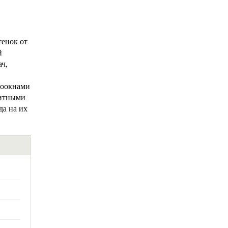
енок от
й
ач,
роокнами
китными
да на их