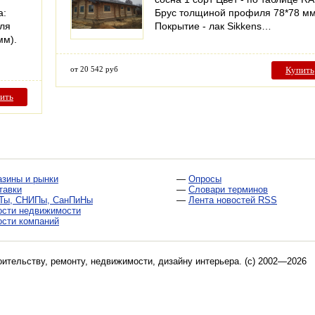
а:
Брус толщиной профиля 78*78 м
иля
Покрытие - лак Sikkens…
мм).
от 20 542 руб
Купить
ить
азины и рынки
—
Опросы
тавки
—
Словари терминов
Ты, СНИПы, СанПиНы
—
Лента новостей RSS
ости недвижимости
ости компаний
оительству, ремонту, недвижимости, дизайну интерьера
. (c) 2002—2026