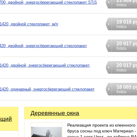
21 069 р
00, двойной, энергосберегающий стеклопакет STiS
Купить
19 016 р
20, двойной стеклопакет, м/п
Купить
20 917 р
20, двойной, энергосберегающий стеклопакет
Купить
20 017 р
420, двойной, энергосберегающий стеклопакет,
Купить
18 065 р
420, одинарный, энергосберегающий стеклопакет
Купить
Деревянные окна
ющий
Реализация проекта из клеенного
бруса сосны под ключ Материал -
сосна 1 сорт Цвет - по таблице RA