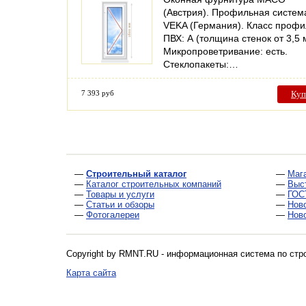
(Австрия). Профильная систем
VEKA (Германия). Класс проф
ПВХ: А (толщина стенок от 3,5 
Микропроветривание: есть.
Стеклопакеты:…
7 393 руб
Куп
—
Строительный каталог
—
Маг
—
Каталог строительных компаний
—
Выс
—
Товары и услуги
—
ГОС
—
Статьи и обзоры
—
Нов
—
Фотогалереи
—
Нов
Copyright by RMNT.RU - информационная система по
стр
Карта сайта