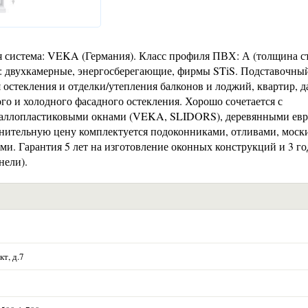
система: VEKA (Германия). Класс профиля ПВХ: А (толщина ст
ы: двухкамерные, энергосберегающие, фирмы STiS. Подставочны
 остекления и отделки/утепления балконов и лоджий, квартир, д
ого и холодного фасадного остекления. Хорошо сочетается с
ллопластиковыми окнами (VEKA, SLIDORS), деревянными ев
олнительную цену комплектуется подоконниками, отливами, мос
и. Гарантия 5 лет на изготовление оконных конструкций и 3 го
нели).
т, д.7