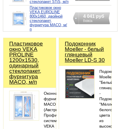
стеклопакет STiS, м/п
Пластиковое окно
VEKA EUROLINE
4 041 руб
800х1460, двойной
стеклопакет,
Купить
фурнитура MACO, м/
п
Пластиковое
Подоконник
окно VEKA
Moeller - белый
PROLINE
глянцевый
1200х1530,
Moeller LD-S 30
одинарный
стеклопакет,
Подоконник
фурнитура
Moeller
MACO, м/п
"Белый
глянец"
Оконная
-
фурнитура
Подоконники
MACO
"Мёллер"
(Австрия).
белого
Профильная
цвета
система:
из
VEKA
высокопрочног