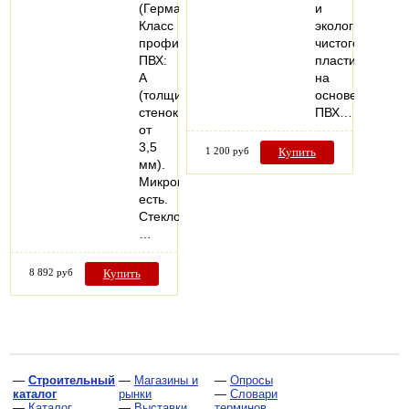
(Германия).
и
Класс
экологически
профиля
чистого
ПВХ:
пластика
А
на
(толщина
основе
стенок
ПВХ…
от
3,5
1 200 руб
Купить
мм).
Микропроветривание:
есть.
Стеклопакеты:
…
8 892 руб
Купить
—
Строительный
—
Магазины и
—
Опросы
каталог
рынки
—
Словари
—
Каталог
—
Выставки
терминов