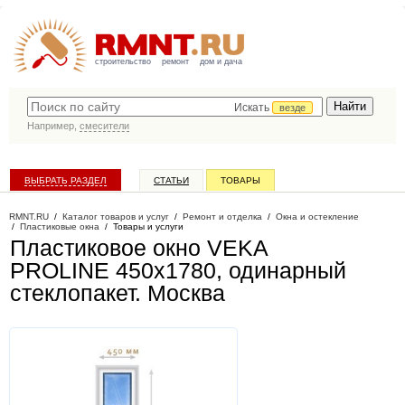
строительство
ремонт
дом и дача
Искать
везде
Например,
смесители
ВЫБРАТЬ РАЗДЕЛ
СТАТЬИ
ТОВАРЫ
КАТАЛОГ КОМПАНИЙ
RMNT.RU
/
Каталог товаров и услуг
/
Ремонт и отделка
/
Окна и остекление
/
Пластиковые окна
/
Товары и услуги
Пластиковое окно VEKA
PROLINE 450х1780, одинарный
стеклопакет
. Москва