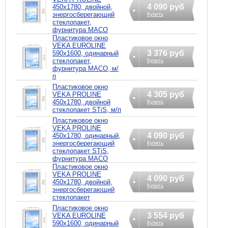
4 090 руб
450х1780, двойной,
энергосберегающий
Купить
стеклопакет,
фурнитура MACO
Пластиковое окно
VEKA EUROLINE
3 376 руб
590х1600, одинарный
стеклопакет,
Купить
фурнитура MACO, м/
п
Пластиковое окно
4 305 руб
VEKA PROLINE
450х1780, двойной
Купить
стеклопакет STiS, м/п
Пластиковое окно
VEKA PROLINE
4 090 руб
450х1780, одинарный,
энергосберегающий
Купить
стеклопакет STiS,
фурнитура MACO
Пластиковое окно
VEKA PROLINE
4 090 руб
450х1780, двойной,
Купить
энергосберегающий
стеклопакет
Пластиковое окно
3 554 руб
VEKA EUROLINE
590х1600, одинарный
Купить