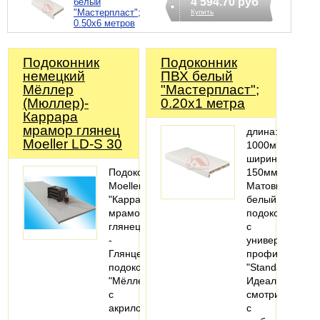
4 594.70 руб
белый
"Мастерпласт";
Купить
0.50x6 метров
Подоконник
Подоконник
немецкий
ПВХ белый
Мёллер
"Мастерпласт";
(Мюллер)-
0.20x1 метра
Каррара
мрамор глянец
длина:
Moeller LD-S 30
1000мм;
ширина:
Подоконник
150мм
Moeller
Матовый
"Каррара
белый
мрамор"
подоконник
глянец
с
-
универсальны
Глянцевые
профилем
подоконники
"Standart".
"Мёллер"
Идеально
с
смотрится
акриловым
с