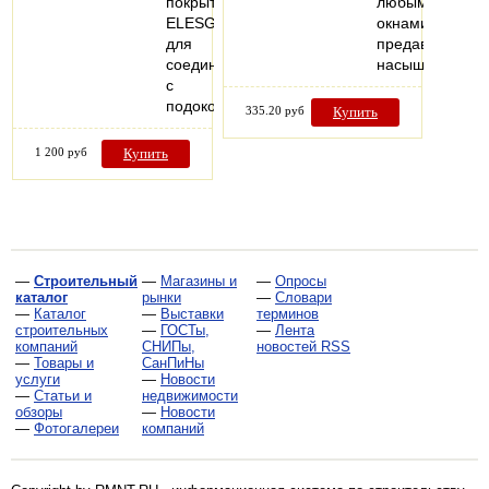
покрытием
любыми
ELESGO,
окнами,
для
предавая
соединения
насыщенность
с
подоконной…
335.20 руб
Купить
1 200 руб
Купить
—
Строительный
—
Магазины и
—
Опросы
каталог
рынки
—
Словари
—
Каталог
—
Выставки
терминов
строительных
—
ГОСТы,
—
Лента
компаний
СНИПы,
новостей RSS
—
Товары и
СанПиНы
услуги
—
Новости
—
Статьи и
недвижимости
обзоры
—
Новости
—
Фотогалереи
компаний