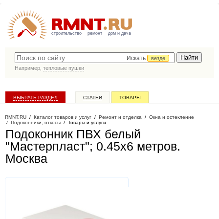
строительство
ремонт
дом и дача
Искать
везде
Например,
тепловые пушки
ВЫБРАТЬ РАЗДЕЛ
СТАТЬИ
ТОВАРЫ
КАТАЛОГ КОМПАНИЙ
RMNT.RU
/
Каталог товаров и услуг
/
Ремонт и отделка
/
Окна и остекление
/
Подоконники, откосы
/
Товары и услуги
Подоконник ПВХ белый
"Мастерпласт"; 0.45x6 метров
.
Москва