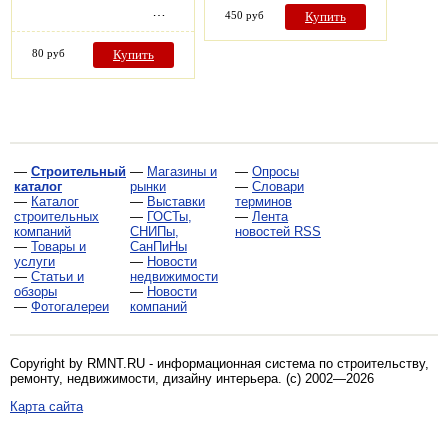
…
450 руб
Купить
80 руб
Купить
—
Строительный
—
Магазины и
—
Опросы
каталог
рынки
—
Словари
—
Каталог
—
Выставки
терминов
строительных
—
ГОСТы,
—
Лента
компаний
СНИПы,
новостей RSS
—
Товары и
СанПиНы
услуги
—
Новости
—
Статьи и
недвижимости
обзоры
—
Новости
—
Фотогалереи
компаний
Copyright by RMNT.RU - информационная система по
строительству,
ремонту, недвижимости, дизайну интерьера
. (c) 2002—2026
Карта сайта