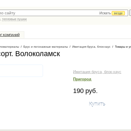
Искать
везде
р,
тепловые пушки
ОГ КОМПАНИЙ
ломатериалы
/
Брус и погонажные материалы
/
Имитация бруса, блок-хаус
/
Товары и у
орт
. Волоколамск
Имитация бруса, блок-хаус
Пригород
190 руб.
Купить