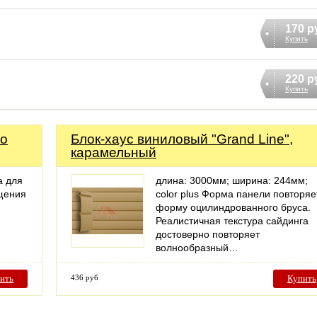
170 р
Купить
220 р
Купить
го
Блок-хаус виниловый "Grand Line",
карамельный
а для
длина: 3000мм; ширина: 244мм;
щения
color plus Форма панели повторяе
форму оцилиндрованного бруса.
Реалистичная текстура сайдинга
достоверно повторяет
волнообразный…
ить
436 руб
Купить