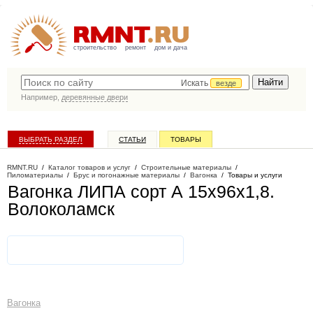
строительство
ремонт
дом и дача
Искать
везде
Например,
деревянные двери
ВЫБРАТЬ РАЗДЕЛ
СТАТЬИ
ТОВАРЫ
КАТАЛОГ КОМПАНИЙ
RMNT.RU
/
Каталог товаров и услуг
/
Строительные материалы
/
Пиломатериалы
/
Брус и погонажные материалы
/
Вагонка
/
Товары и услуги
Вагонка ЛИПА сорт А 15х96х1,8
.
Волоколамск
Вагонка