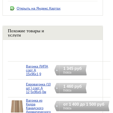
Открыть на Яндекс.Картах
Похожие товары и
услуги
Вагонка ЛИПА
1 345 руб
сорт А
Купить
15х96х1,9
Евровагонка (10
1 460 руб
шт.) сорт А
Купить
12,5х96х6,0м
Вагонка из
от 1 400 до 1 500 руб
Кедра
Канадского
Купить
Ароматического