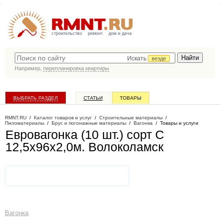
строительство
ремонт
дом и дача
Искать
везде
Например,
перепланировка квартиры
ВЫБРАТЬ РАЗДЕЛ
СТАТЬИ
ТОВАРЫ
КАТАЛОГ КОМПАНИЙ
RMNT.RU
/
Каталог товаров и услуг
/
Строительные материалы
/
Пиломатериалы
/
Брус и погонажные материалы
/
Вагонка
/
Товары и услуги
Евровагонка (10 шт.) сорт С
12,5х96х2,0м
. Волоколамск
Вагонка