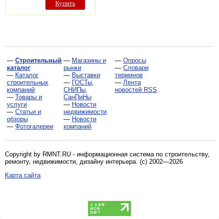
Купить
—
Строительный
—
Магазины и
—
Опросы
каталог
рынки
—
Словари
—
Каталог
—
Выставки
терминов
строительных
—
ГОСТы,
—
Лента
компаний
СНИПы,
новостей RSS
—
Товары и
СанПиНы
услуги
—
Новости
—
Статьи и
недвижимости
обзоры
—
Новости
—
Фотогалереи
компаний
Copyright by RMNT.RU - информационная система по
строительству,
ремонту, недвижимости, дизайну интерьера
. (c) 2002—2026
Карта сайта