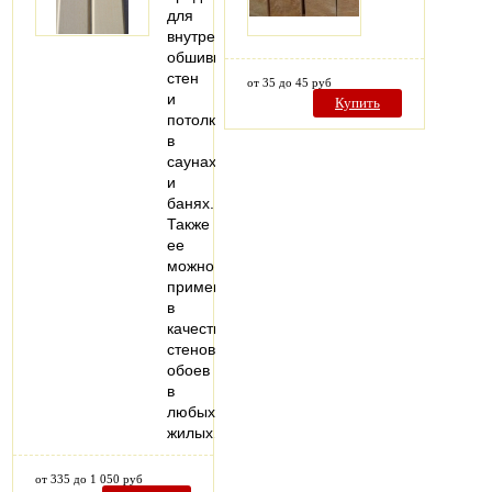
для
внутренней
обшивки
стен
от 35 до 45 руб
и
Купить
потолков
в
саунах
и
банях.
Также
ее
можно
применять
в
качестве
стеновых
обоев
в
любых
жилых…
от 335 до 1 050 руб