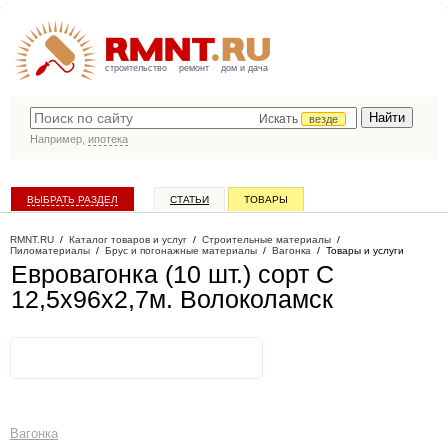
строительство
ремонт
дом и дача
Искать
везде
Например,
ипотека
ВЫБРАТЬ РАЗДЕЛ
СТАТЬИ
ТОВАРЫ
КАТАЛОГ КОМПАНИЙ
RMNT.RU
/
Каталог товаров и услуг
/
Строительные материалы
/
Пиломатериалы
/
Брус и погонажные материалы
/
Вагонка
/
Товары и услуги
Евровагонка (10 шт.) сорт С
12,5х96х2,7м
. Волоколамск
Вагонка