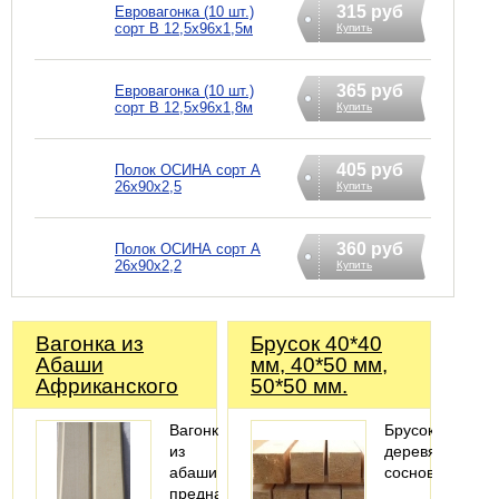
315 руб
Евровагонка (10 шт.)
сорт В 12,5х96х1,5м
Купить
365 руб
Евровагонка (10 шт.)
сорт В 12,5х96х1,8м
Купить
405 руб
Полок ОСИНА сорт А
26х90х2,5
Купить
360 руб
Полок ОСИНА сорт А
26х90х2,2
Купить
Вагонка из
Брусок 40*40
Абаши
мм, 40*50 мм,
Африканского
50*50 мм.
Вагонка
Брусок
из
деревянный
абаши
сосновый
предназначена