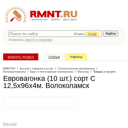
строительство
ремонт
дом и дача
Искать
везде
Например,
ремонт в квартире
ВЫБРАТЬ РАЗДЕЛ
СТАТЬИ
ТОВАРЫ
КАТАЛОГ КОМПАНИЙ
RMNT.RU
/
Каталог товаров и услуг
/
Строительные материалы
/
Пиломатериалы
/
Брус и погонажные материалы
/
Вагонка
/
Товары и услуги
Евровагонка (10 шт.) сорт С
12,5х96х4м
. Волоколамск
Вагонка