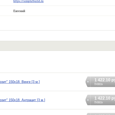
https://simplebuild.ru
Евгений
1 422.10 р
зит" 150х18. Венге [3 м.]
Купить
1 422.10 р
зит" 150х18. Антрацит [3 м.]
Купить