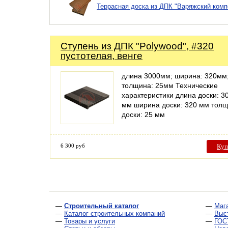
Террасная доска из ДПК "Варяжский компо
Ступень из ДПК "Polywood", #320
пустотелая, венге
длина 3000мм; ширина: 320мм
толщина: 25мм Технические
характеристики длина доски: 3
мм ширина доски: 320 мм тол
доски: 25 мм
6 300 руб
Куп
—
Строительный каталог
—
Маг
—
Каталог строительных компаний
—
Выс
—
Товары и услуги
—
ГОС