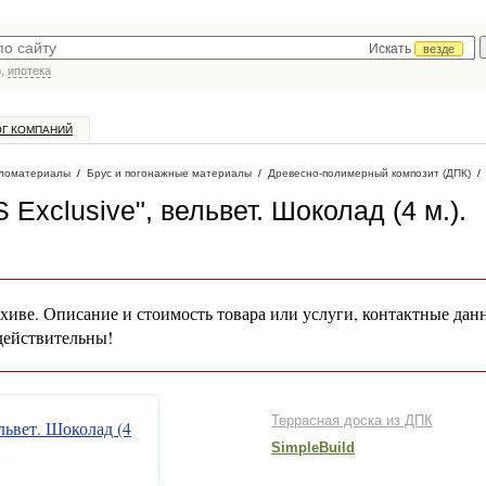
Искать
везде
р,
ипотека
ОГ КОМПАНИЙ
ломатериалы
/
Брус и погонажные материалы
/
Древесно-полимерный композит (ДПК)
Exclusive", вельвет. Шоколад (4 м.)
.
хиве. Описание и стоимость товара или услуги, контактные дан
действительны!
Террасная доска из ДПК
SimpleBuild