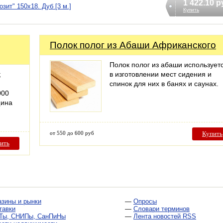
1 422.10 р
зит" 150х18. Дуб [3 м.]
Купить
Полок полог из Абаши Африканского
Полок полог из абаши использует
;
в изготовлении мест сидения и
спинок для них в банях и саунах.
000
щина
от 550 до 600 руб
Купить
ить
азины и рынки
—
Опросы
тавки
—
Словари терминов
Ты, СНИПы, СанПиНы
—
Лента новостей RSS