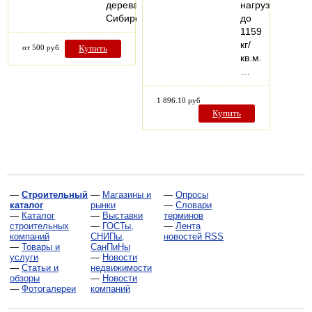
дерева
нагрузках
Сибирская…
до
1159
кг/
от 500 руб
Купить
кв.м.
…
1 896.10 руб
Купить
—
Строительный
—
Магазины и
—
Опросы
каталог
рынки
—
Словари
—
Каталог
—
Выставки
терминов
строительных
—
ГОСТы,
—
Лента
компаний
СНИПы,
новостей RSS
—
Товары и
СанПиНы
услуги
—
Новости
—
Статьи и
недвижимости
обзоры
—
Новости
—
Фотогалереи
компаний