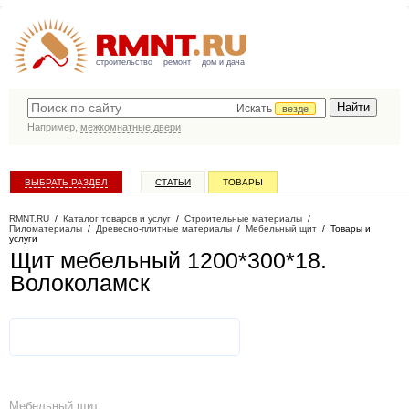
строительство
ремонт
дом и дача
Искать
везде
Например,
межкомнатные двери
ВЫБРАТЬ РАЗДЕЛ
СТАТЬИ
ТОВАРЫ
КАТАЛОГ КОМПАНИЙ
RMNT.RU
/
Каталог товаров и услуг
/
Строительные материалы
/
Пиломатериалы
/
Древесно-плитные материалы
/
Мебельный щит
/
Товары и
услуги
Щит мебельный 1200*300*18
.
Волоколамск
Мебельный щит