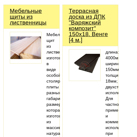
Мебельные
Террасная
щиты из
доска из ДПК
лиственницы
"Варяжский
композит"
150х18. Венге
Мебельный
[4 м.]
щит
из
лиственницы
длина:
изготовлен
4000мм;
в
ширина:
виде
150мм;
особой
толщина:
столярной
18мм;
плиты
двухстороннее
разных
исполнение
габаритных
Для
размеров,
частного
которая
применения
изготовлена
и
из
коммерческого
массива
использования
натурального
при