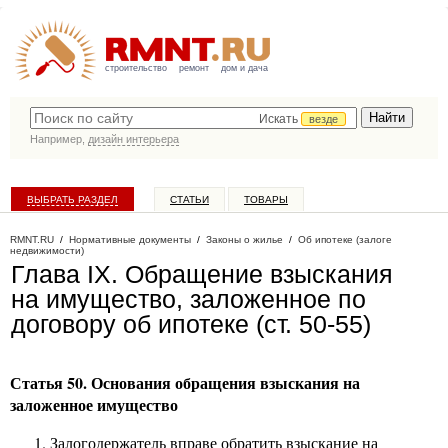
строительство
ремонт
дом и дача
Искать
везде
Например,
дизайн интерьера
ВЫБРАТЬ РАЗДЕЛ
СТАТЬИ
ТОВАРЫ
КАТАЛОГ КОМПАНИЙ
RMNT.RU
/
Нормативные документы
/
Законы о жилье
/
Об ипотеке (залоге
недвижимости)
Глава IX. Обращение взыскания
на имущество, заложенное по
договору об ипотеке (ст. 50-55)
Статья 50. Основания обращения взыскания на
заложенное имущество
Залогодержатель вправе обратить взыскание на