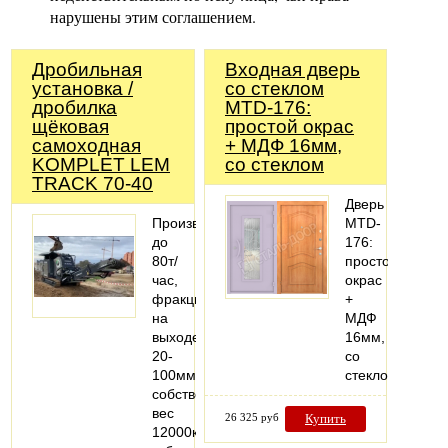
нарушены этим соглашением.
Дробильная
Входная дверь
установка /
со стеклом
дробилка
MTD-176:
щёковая
простой окрас
самоходная
+ МДФ 16мм,
KOMPLET LEM
со стеклом
TRACK 70-40
Дверь
Производительность
MTD-
до
176:
80т/
простой
час,
окрас
фракция
+
на
МДФ
выходе
16мм,
20-
со
100мм,
стеклом
собственный
вес
26 325 руб
Купить
12000кг,