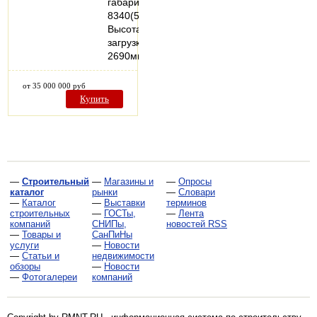
габариты
8340(5600)х2250х2700мм.
Высота
загрузки
2690мм.
от 35 000 000 руб
Купить
—
Строительный
—
Магазины и
—
Опросы
каталог
рынки
—
Словари
—
Каталог
—
Выставки
терминов
строительных
—
ГОСТы,
—
Лента
компаний
СНИПы,
новостей RSS
—
Товары и
СанПиНы
услуги
—
Новости
—
Статьи и
недвижимости
обзоры
—
Новости
—
Фотогалереи
компаний