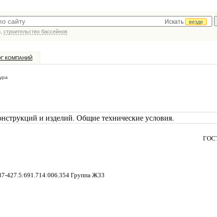
Искать
везде
р,
строительство бассейнов
ОГ КОМПАНИЙ
ура
онструкций и изделий. Общие технические условия.
ГОСТ
7-427.5:691.714:006.354 Группа Ж33