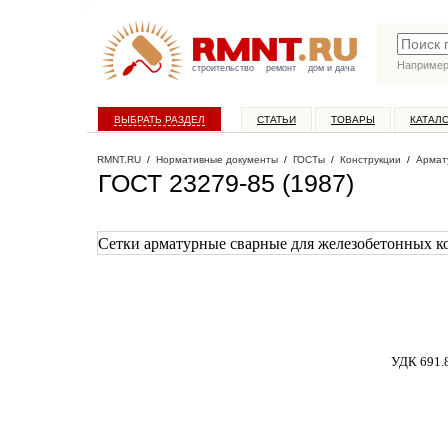
Наприме
строительство
ремонт
дом и дача
ВЫБРАТЬ РАЗДЕЛ
СТАТЬИ
ТОВАРЫ
КАТАЛ
RMNT.RU
/
Нормативные документы
/
ГОСТы
/
Конструкции
/
Армат
ГОСТ 23279-85 (1987)
Сетки арматурные сварные для железобетонных к
УДК 691.8