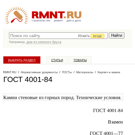
строительство
ремонт
дом и дача
Искать
везде
Например,
дом из клееного бруса
ВЫБРАТЬ РАЗДЕЛ
СТАТЬИ
ТОВАРЫ
КАТАЛОГ КОМПАНИЙ
RMNT.RU
/
Нормативные документы
/
ГОСТы
/
Материалы
/
Кирпич и камни
ГОСТ 4001-84
Камни стеновые из горных пород. Технические условия.
ГОСТ
4001-84
Взамен
ГОСТ
4001—77