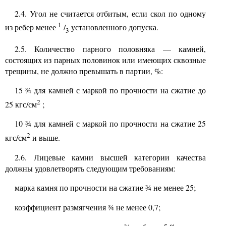
2.4.
Угол не считается отбитым, если скол по одному
1
из ребер менее
/
установленного допуска.
3
2.5.
Количество парного половняка
—
камней,
состоящих из парных половинок или имеющих сквозные
трещины, не должно превышать в партии,
%:
15
для камней с маркой по прочности на сжатие до
¾
2
25 кгс/см
;
10
для камней с маркой по прочности на сжатие 25
¾
2
кгс/см
и выше.
2.6. Лицевые камни высшей категории качества
должны удовлетворять следующим требованиям:
марка камня по прочности на сжатие
не менее 25;
¾
коэффициент размягчения
не менее 0,7;
¾