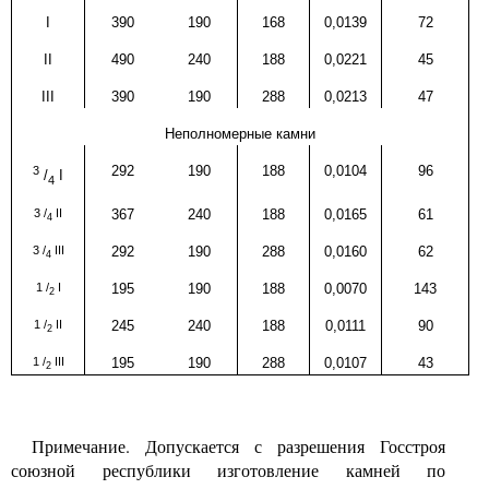
I
390
190
168
0,0139
72
II
490
240
188
0,0221
45
III
390
190
288
0,0213
47
Неполномерные камни
3
292
190
188
0,0104
96
/
I
4
3
/
II
367
240
188
0,0165
61
4
3
/
III
292
190
288
0,0160
62
4
1
/
I
195
190
188
0,0070
143
2
1
/
II
245
240
188
0,0111
90
2
1
/
III
195
190
288
0,0107
43
2
Примечание. Допускается с разрешения Госстроя
союзной республики изготовление камней по