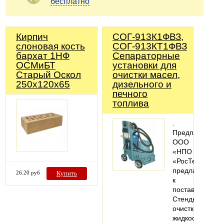
бесплатно
Кирпич
СОГ-913К1ФВЗ,
слоновая кость
СОГ-913КТ1ФВЗ
бархат 1НФ
Сепараторные
ОСМиБТ
установки для
Старый Оскол
очистки масел,
250х120х65
дизельного и
печного
топлива
.
Предприятие
ООО
«НПО
«РосТехЭнерго
предлагает
26.20 руб
Купить
к
поставке
Стенды
очистки
жидкостей