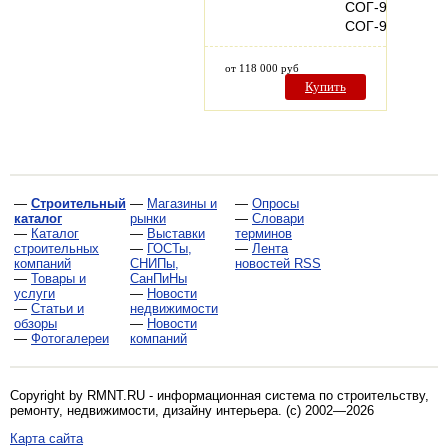
СОГ-913К1ФВЗ
СОГ-913КТ1ФВ
от 118 000 руб
Купить
—
Строительный
—
Магазины и
—
Опросы
каталог
рынки
—
Словари
—
Каталог
—
Выставки
терминов
строительных
—
ГОСТы,
—
Лента
компаний
СНИПы,
новостей RSS
—
Товары и
СанПиНы
услуги
—
Новости
—
Статьи и
недвижимости
обзоры
—
Новости
—
Фотогалереи
компаний
Copyright by RMNT.RU - информационная система по
строительству,
ремонту, недвижимости, дизайну интерьера
. (c) 2002—2026
Карта сайта