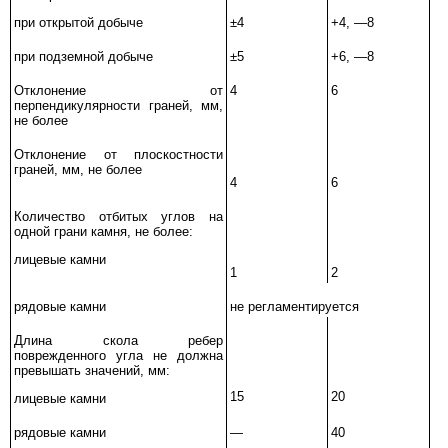
при открытой добыче
±4
+4, —8
при подземной добыче
±5
+6, —8
Отклонение от
4
6
перпендикулярности граней, мм,
не более
Отклонение от плоскостности
граней, мм, не более
4
6
Количество отбитых углов на
одной грани камня, не более:
лицевые камни
1
2
рядовые камни
не регламентируется
Длина скола ребер
поврежденного угла не должна
превышать значений, мм:
15
20
лицевые камни
рядовые камни
—
40