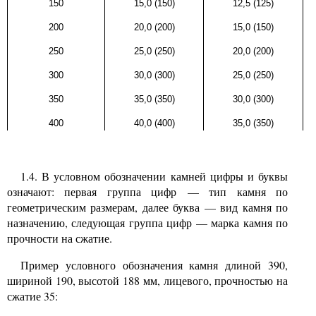
150
15,0
(150)
12,5
(125)
200
20,0
(200)
15,0
(150)
250
25,0
(250)
20,0
(200)
300
30,0
(300)
25,0
(250)
350
35,0
(350)
30,0
(300)
400
40,0
(400)
35,0
(350)
1.4.
В условном обозначении камней цифры и буквы
означают: первая группа цифр
—
тип камня по
геометрическим размерам, далее буква
—
вид камня по
назначению, следующая группа цифр
—
марка камня по
прочности на сжатие.
Пример условного обозначения камня длиной
390,
шириной
190,
высотой
188
мм, лицевого, прочностью на
сжатие
35: