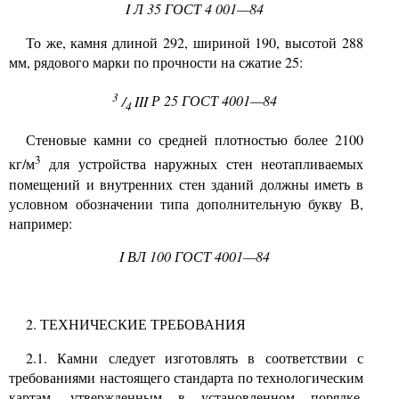
I
Л
35
ГОСТ
4
00
1—84
То же, камня длиной
292,
шириной
190,
высотой
288
мм, рядового марки по прочности на сжатие
25:
3
/
III
Р
25
ГОСТ
4001—84
4
Стеновые камни со средней плотностью более
2100
3
кг/м
для устройства наружных стен неотапливаемых
помещений и внутренних стен зданий должны иметь в
условном обозначении типа дополнительную букву В,
например:
I
ВЛ
100
ГОСТ
4001—84
2.
ТЕХНИЧЕСКИЕ ТРЕБОВАНИЯ
2.1.
Камни следует изготовлять в соответствии с
требованиями настоящего стандарта по технологическим
картам, утвержденным в установленном порядке.