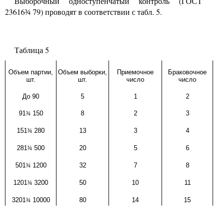
Выборочный одноступенчатый контроль (ГОСТ
23616
79) проводят в соответствии с табл. 5.
¾
Таблица 5
Объем партии,
Объем выборки,
Приемочное
Браковочное
шт.
шт.
число
число
До 90
5
1
2
91
¾
150
8
2
3
151
¾
280
13
3
4
281
¾
500
20
5
6
501
¾
1200
32
7
8
1201
¾
3200
50
10
11
3201
¾
10000
80
14
15