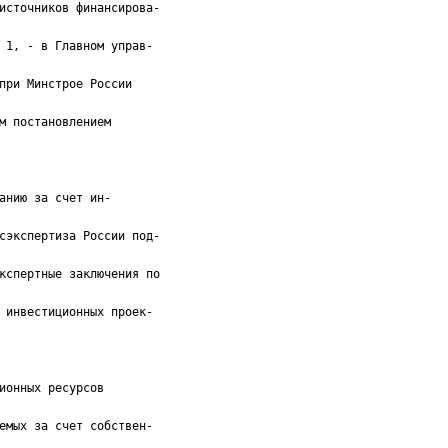
источников финансирова-
 1, - в Главном управ-
при Минстрое России
м постановлением
анию за счет ин-
сэкспертиза России под-
кспертные заключения по
 инвестиционных проек-
ионных ресурсов
емых за счет собствен-