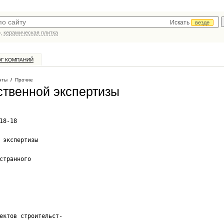
Искать
везде
р,
керамическая плитка
ОГ КОМПАНИЙ
нты
/
Прочие
ственной экспертизы
18-18
 экспертизы
странного
ектов строительст-