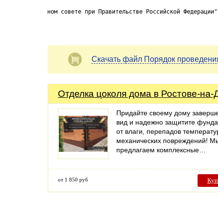
ном совете при Правительстве Российской Федерации"
Скачать файл Порядок проведения
Отделка цоколя дома в Ростове-на-
Придайте своему дому заверш
вид и надежно защитите фунд
от влаги, перепадов температу
механических повреждений! М
предлагаем комплексные…
от 1 850 руб
Куп