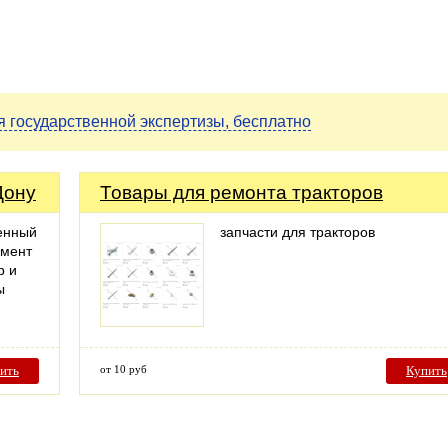
 государственной экспертизы, бесплатно
Дону
Товары для ремонта тракторов
енный
запчасти для тракторов
амент
р и
ы
ить
от 10 руб
Купить