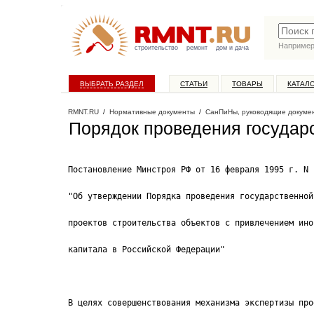
Наприме
строительство
ремонт
дом и дача
ВЫБРАТЬ РАЗДЕЛ
СТАТЬИ
ТОВАРЫ
КАТАЛ
RMNT.RU
/
Нормативные документы
/
СанПиНы, руководящие докуме
Порядок проведения государ
Постановление Минстроя РФ от 16 февраля 1995 г. N 
"Об утверждении Порядка проведения государственной
проектов строительства объектов c привлечением ино
капитала в Российской Федерации"
В целях совершенствования механизма экспертизы про