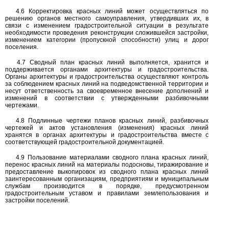
4.6
Корректировка красных линий может осуществляться по
решению органов местного самоуправления, утвердивших их, в
связи с изменением градостроительной ситуации в результате
необходимости проведения реконструкции сложившейся застройки,
изменением категории (пропускной способности) улиц и дорог
поселения.
4.7
Сводный план красных линий выполняется, хранится и
поддерживается органами архитектуры и градостроительства.
Органы архитектуры и градостроительства осуществляют контроль
за соблюдением красных линий на подведомственной территории и
несут ответственность за своевременное внесение дополнений и
изменений в соответствии с утвержденными разбивочными
чертежами.
4.8
Подлинные чертежи планов красных линий, разбивочных
чертежей и актов установления (изменения) красных линий
хранятся в органах архитектуры и градостроительства вместе с
соответствующей градостроительной документацией.
4.9
Пользование материалами сводного плана красных линий,
перенос красных линий на материалы подосновы, тиражирование и
предоставление выкопировок из сводного плана красных линий
заинтересованным организациям, предприятиям и муниципальным
службам производится в порядке, предусмотренном
градостроительным уставом и правилами землепользования и
застройки поселений.