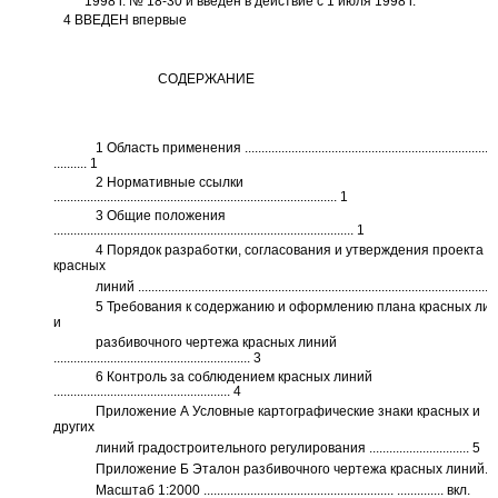
1998
г.
№ 18-30
и введен в действие с
1
июля
1998
г.
4
ВВЕДЕН впервые
СОДЕРЖАНИЕ
1
Область применения
...........................................................................
..........
1
2
Нормативные ссылки
..................................................................................... 1
3
Общие положения
...............................................................................
........... 1
4
Порядок разработки, согласования и утверждения проекта
красных
линий
..........................................................................................................
5
Требования к содержанию и оформлению плана красных ли
и
разбивочного чертежа красных линий
.
.......................................................... 3
6
Контроль за соблюдением красных линий
..................................................... 4
Приложение А Условные картографические знаки красных и
других
линий градостроительного регулирования
.
............................. 5
Приложение Б Эталон разбивочного чертежа красных линий.
Масштаб
1:2000
.........................................................
..............
вкл.