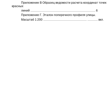
Приложение В Образец ведомости расчета координат точек
красных
линий
........................................................................................ 6
Приложение Г. Эталон поперечного профиля улицы.
Масштаб
1:200
...........................................................
..............
вкл.