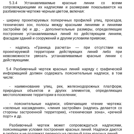
5.3.4
Устанавливаемые красные линии со всеми
сопровождающими их надписями и размерами показываются на
разбивочном чертеже черным цветом, включая:
-
ширину проектируемых поперечных профилей улиц, проездов,
технических зон, полосы между красными линиями и линиями
застройки (м) и др.;
-
дополнительные размеры, определяющие
построение устанавливаемых линий по действующим линиям,
фасадам зданий и сооружений и другим условиям привязки;
-
надпись «Граница расчета»
—
при отсутствии на
проектируемой территории действующих линий либо при
невозможности увязать устанавливаемые красные линии с
действующими.
5.4
Разбивочный чертеж красных линий наряду с графической
информацией должен содержать пояснительные надписи, в том
числе:
-
наименование улиц, рек, железнодорожных платформ,
природных объектов и других элементов, определяющих
местоположение территории в поселении;
-
пояснительные надписи, облегчающие чтение чертежа:
«зеленые насаждения», «линия застройки» (надпись делается со
стороны застроенной территории), «техническая зона», «речной
порт» и др.
Разбивочный чертеж может сопровождаться надписями,
поясняющими условия построения красных линий. Надписи даются
в скобках и не подлежат переносу на сводный план красных линий.