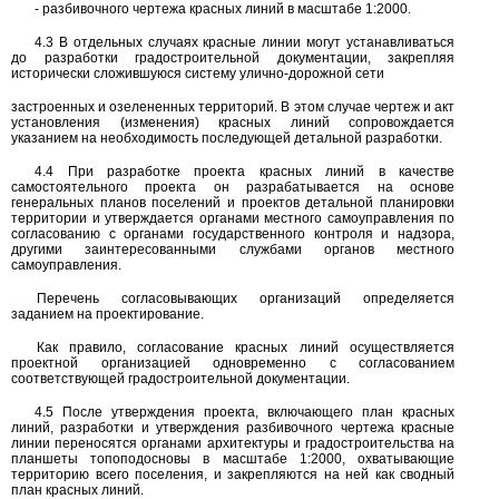
-
разбивочного чертежа красных линий в масштабе
1:2000.
4.3
В отдельных случаях красные линии могут устанавливаться
до разработки градостроительной документации, закрепляя
исторически сложившуюся систему улично-дорожной сети
застроенных и озелененных территорий. В этом случае чертеж и акт
установления (изменения) красных линий сопровождается
указанием на необходимость последующей детальной разработки.
4.4
При разработке проекта красных линий в качестве
самостоятельного проекта он разрабатывается на основе
генеральных планов поселений и проектов детальной планировки
территории и утверждается органами местного самоуправления по
согласованию с органами государственного контроля и надзора,
другими заинтересованными службами органов местного
самоуправления.
Перечень согласовывающих организаций определяется
заданием на проектирование.
Как правило, согласование красных линий осуществляется
проектной организацией одновременно с согласованием
соответствующей градостроительной документации.
4.5
После утверждения проекта, включающего план красных
линий, разработки и утверждения разбивочного чертежа красные
линии переносятся органами архитектуры и градостроительства на
планшеты топоподосновы в масштабе
1:2000,
охватывающие
территорию всего поселения, и закрепляются на ней как сводный
план красных линий.