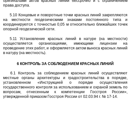
оригиналами актов красных линий бессрочно и с ограничением
права доступа.
5.10
Концевые и поворотные точки красных линий закрепляются
на местности геодезическими знаками постоянного типа и
координируются с точностью
0,05
м относительно ближайших точек
опорной геодезической сети.
5.11
Установление красных линий в натуре (на местности)
осуществляется организациями, имеющими лицензии на
проведение этих работ, и оформляется актом выноса красных линий
в натуру (на местность).
6
КОНТРОЛЬ ЗА СОБЛЮДЕНИЕМ КРАСНЫХ ЛИНИЙ
6.1
Контроль за соблюдением красных линий осуществляют
местные органы архитектуры и градостроительства в порядке,
установленном «Инструкцией о порядке осуществления
государственного контроля за использованием и охраной земель по
вопросам, отнесенным к компетенции Госстроя России»,
утвержденной приказом Госстроя России от
02.03.94
г.
№ 17-14.