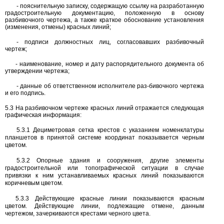
-
пояснительную записку, содержащую ссылку на разработанную
градостроительную документацию, положенную в основу
разбивочного чертежа, а также краткое обоснование установления
(изменения, отмены) красных линий;
-
подписи должностных лиц, согласовавших разбивочный
чертеж;
-
наименование, номер и дату распорядительного документа об
утверждении чертежа;
-
данные об ответственном исполнителе раз-бивочного чертежа
и его подпись.
5.3
На разбивочном чертеже красных линий отражается следующая
графическая информация:
5.3.1
Дециметровая сетка крестов с указанием номенклатуры
планшетов в принятой системе координат показывается черным
цветом.
5.3.2
Опорные здания и сооружения, другие элементы
градостроительной или топографической ситуации в случае
привязки к ним устанавливаемых красных линий показываются
коричневым цветом.
5.3.3
Действующие красные линии показываются красным
цветом. Действующие линии, подлежащие отмене, данным
чертежом, зачеркиваются крестами черного цвета.