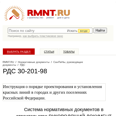
строительство
ремонт
дом и дача
Искать
везде
Например,
как выбрать пластиковое окно
ВЫБРАТЬ РАЗДЕЛ
СТАТЬИ
ТОВАРЫ
КАТАЛОГ КОМПАНИЙ
RMNT.RU
/
Нормативные документы
/
СанПиНы, руководящие
документы
/
РДС
РДС 30-201-98
Инструкция о порядке проектирования и установления
красных линий в городах и других поселениях
Российской Федерации.
Система нормативных документов в