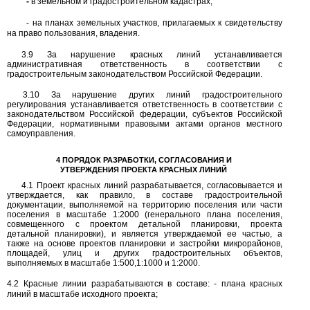
-
в земельном и градостроительном кадастрах;
-
на планах земельных участков, прилагаемых к свидетельству
на право пользования, владения.
3.9
За нарушение красных линий устанавливается
административная ответственность в соответствии с
градостроительным законодательством Российской Федерации.
3.10
За нарушение других линий градостроительного
регулирования устанавливается ответственность в соответствии с
законодательством Российской федерации, субъектов Российской
Федерации, нормативными правовыми актами органов местного
самоуправления.
4
ПОРЯДОК РАЗРАБОТКИ, СОГЛАСОВАНИЯ И
УТВЕРЖДЕНИЯ ПРОЕКТА КРАСНЫХ ЛИНИЙ
4.1
Проект красных линий разрабатывается, согласовывается и
утверждается, как правило, в составе градостроительной
документации, выполняемой на территорию поселения или части
поселения в масштабе
1:2000
(генерального плана поселения,
совмещенного с проектом детальной планировки, проекта
детальной планировки), и является утверждаемой ее частью, а
также на основе проектов планировки и застройки микрорайонов,
площадей, улиц и других градостроительных объектов,
выполняемых в масштабе
1:500,1:1000
и
1:2000.
4.2
Красные линии разрабатываются в составе:
-
плана красных
линий в масштабе исходного проекта;