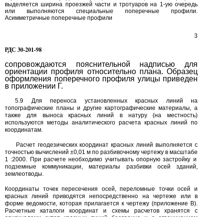
выделяется ширина проезжей части и тротуаров на 1-ую очередь
или выполняются специальные поперечные профили.
Асимметричные поперечные профили
3
РДС
30-201-98
сопровождаются пояснительной надписью для
ориентации профиля относительно плана. Образец
оформления поперечного профиля улицы приведен
в приложении Г.
5.9
Для переноса установленных красных линий на
топографические планы и другие картографические материалы, а
также для выноса красных линий в натуру (на местность)
используются методы аналитического расчета красных линий по
координатам.
Расчет геодезических координат красных линий выполняется с
точностью вычислений ±0,01 м по разбивочному чертежу в масштабе
1
:2000. При расчете необходимо учитывать опорную застройку и
подземные коммуникации, материалы разбивки осей зданий,
землеотводы.
Координаты точек пересечения осей, переломные точки осей и
красных линий приводятся непосредственно на чертеже или в
форме ведомости, которая прилагается к чертежу (приложение В).
Расчетные каталоги координат и схемы расчетов хранятся с