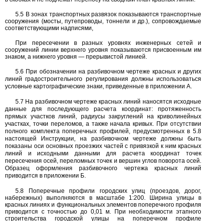
5.5
В зонах транспортных развязок показываются транспортные
сооружения (мосты, путепроводы, тоннели и др.), сопровождаемые
соответствующими надписями,
При пересечении в разных уровнях инженерных сетей и
сооружений линии верхнего уровня показываются присвоенным им
знаком, а нижнего уровня
—
прерывистой линией.
5.6
При обозначении на разбивочном чертеже красных и других
линий градостроительного регулирования должны использоваться
условные картографические знаки, приведенные в приложении А.
5.7
На разбивочном чертеже красных линий наносятся исходные
данные для последующего расчета координат: протяженность
прямых участков линий, радиусы закруглений на криволинейных
участках, точки переломов, а также начала кривых. При отсутствии
полного комплекта поперечных профилей, предусмотренных в
5.8
настоящей Инструкции, на разбивочном чертеже должны быть
показаны оси основных проезжих частей с привязкой к ним красных
линий и исходными данными для расчета координат точек
пересечения осей, переломных точек и вершин углов поворота осей.
Образец оформления разбивочного чертежа красных линий
приводится в приложении Б.
5.8
Поперечные профили городских улиц (проездов, дорог,
набережных) выполняются в масштабе
1:200.
Ширина улицы в
красных линиях и функциональных элементов поперечного профиля
приводится с точностью до
0,01
м. При необходимости этапного
строительства городской улицы на поперечном профиле