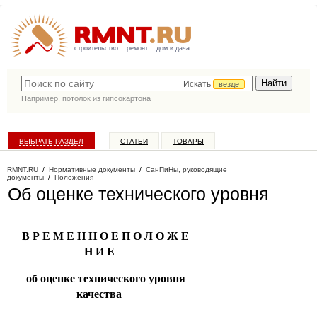
строительство
ремонт
дом и дача
Искать
везде
Например,
потолок из гипсокартона
ВЫБРАТЬ РАЗДЕЛ
СТАТЬИ
ТОВАРЫ
КАТАЛОГ КОМПАНИЙ
RMNT.RU
/
Нормативные документы
/
СанПиНы, руководящие
документы
/
Положения
Об оценке технического уровня
В Р Е М Е Н Н О Е П О Л О Ж Е
Н И Е
об оценке технического уровня
качества