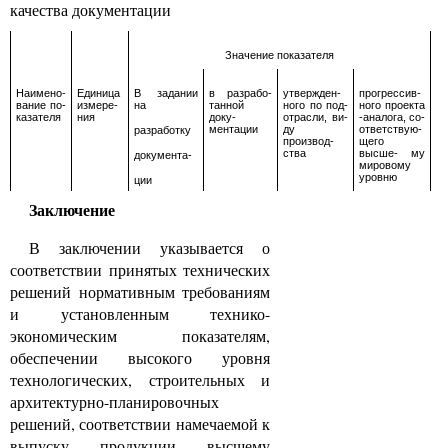
качества документации
Значение показателя
Наимено-
Единица
В задании
в разрабо-
утвержден-
прогрессив-
вание по-
измере-
на
танной
ного по под-
ного проекта
казателя
ния
доку-
отрасли, ви-
-аналога, со-
ментации
ду
ответствую-
разработку
производ-
щего
ства
высше- му
документа-
мировому
уровню
ции
Заключение
В заключении указывается о
соответствии принятых технических
решений нормативным требованиям
и установленным технико-
экономическим показателям,
обеспечении высокого уровня
технологических, строительных и
архитектурно-планировочных
решений, соответствии намечаемой к
выпуску продукции высшему