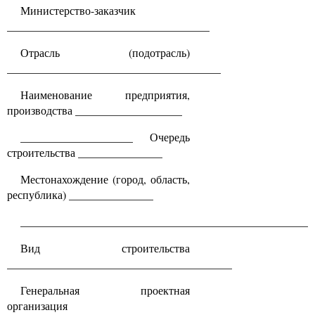
Министерство-заказчик
____________________________________
Отрасль (подотрасль)
______________________________________
Наименование предприятия,
производства ___________________
____________________ Очередь
строительства _______________
Местонахождение (город, область,
республика) _______________
____________________________________________________
Вид строительства
________________________________________
Генеральная проектная
организация