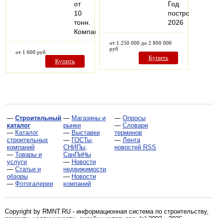
от
Год
10
постройки:
тонн.
2026
Компания…
от 1 250 000 до 2 800 000
руб
от 1 600 руб
Купить
Купить
—
Строительный
—
Магазины и
—
Опросы
каталог
рынки
—
Словари
—
Каталог
—
Выставки
терминов
строительных
—
ГОСТы,
—
Лента
компаний
СНИПы,
новостей RSS
—
Товары и
СанПиНы
услуги
—
Новости
—
Статьи и
недвижимости
обзоры
—
Новости
—
Фотогалереи
компаний
Copyright by RMNT.RU - информационная система по
строительству,