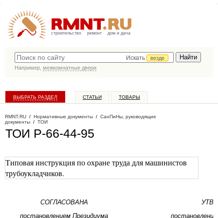
строительство
ремонт
дом и дача
Искать
везде
Например,
межкомнатные двери
ВЫБРАТЬ РАЗДЕЛ
СТАТЬИ
ТОВАРЫ
КАТАЛОГ КОМПАНИЙ
RMNT.RU
/
Нормативные документы
/
СанПиНы, руководящие
документы
/
ТОИ
ТОИ Р-66-44-95
Типовая инструкция по охране труда для машинистов
трубоукладчиков.
СОГЛАСОВАНА
УТВ
постановлением Президиума
постановление