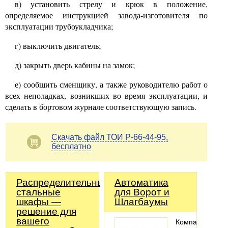
в) установить стрелу и крюк в положение,
определяемое инструкцией завода-изготовителя по
эксплуатации трубоукладчика;
г) выключить двигатель;
д) закрыть дверь кабины на замок;
е) сообщить сменщику, а также руководителю работ о
всех неполадках, возникших во время эксплуатации, и
сделать в бортовом журнале соответствующую запись.
Скачать файл ТОИ Р-66-44-95,
бесплатно
Распределительные
Автоматика
стальные
для Ворот и
шкафы —
Шлагбаумы
решение для
вашего
Компания