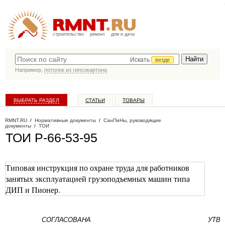
строительство
ремонт
дом и дача
Искать
везде
Например,
потолок из гипсокартона
ВЫБРАТЬ РАЗДЕЛ
СТАТЬИ
ТОВАРЫ
КАТАЛОГ КОМПАНИЙ
RMNT.RU
/
Нормативные документы
/
СанПиНы, руководящие
документы
/
ТОИ
ТОИ Р-66-53-95
Типовая инструкция по охране труда для работников
занятых эксплуатацией грузоподъемных машин типа
ДИП и Пионер.
СОГЛАСОВАНА
УТВ