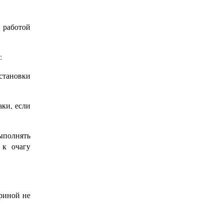
 работой
:
становки
ки, если
ыполнять
 к очагу
ириной не