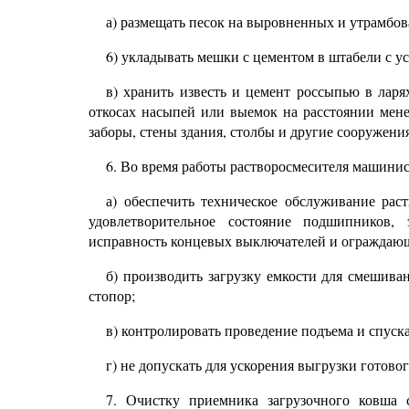
а) размещать песок на выровненных и утрамбо
6)
укладывать мешки с цементом в штабели с ус
в) хранить известь и цемент россыпью в ларя
откосах насыпей или выемок на расстоянии мен
заборы, стены здания, столбы и другие сооружения
6. Во время работы растворосмесителя машинис
а) обеспечить техническое обслуживание рас
удовлетворительное состояние подшипников, 
исправность концевых выключателей и ограждающ
б) производить загрузку емкости для смешива
стопор;
в) контролировать проведение подъема и спуска
г) не допускать для ускорения выгрузки готово
7.
Очистку приемника загрузочного ковша с