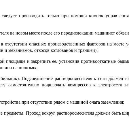
 следует производить только при помощи кнопок управления
еля на новом месте после его передислокации машинист обязан
я в отсутствии опасных производственных факторов на месте у
 и механизмов, откосов котлованов и траншей);
ой площадке и закрепить ее, установив противооткатные башма
ашина на полозьях;
бильник). Подсоединение растворосмесителя к сети должен в
ту самостоятельно подключать компрессор к электросети и
устройства при отсутствии рядом с машиной очага заземления;
ные предметы. Проход вокруг растворосмесителя должен быть ш