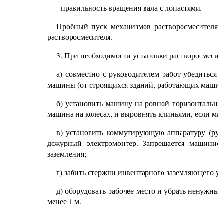
- правильность вращения вала с лопастями.
Пробный пуск механизмов растворосмесителя
растворосмесителя.
3.
При необходимости установки растворосмесит
а) совместно с руководителем работ убедитьс
машины (от строящихся зданий, работающих машин
б) установить машину на ровной горизонтальн
машина на колесах, и выровнять клиньями, если м
в) установить коммутирующую аппаратуру (ру
дежурный электромонтер. Запрещается машинис
заземления;
г) забить стержни инвентарного заземляющего 
д) оборудовать рабочее место и убрать ненуж
менее
1
м.