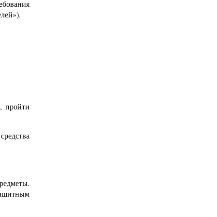
ебования
лей»).
, пройти
средства
предметы.
защитным