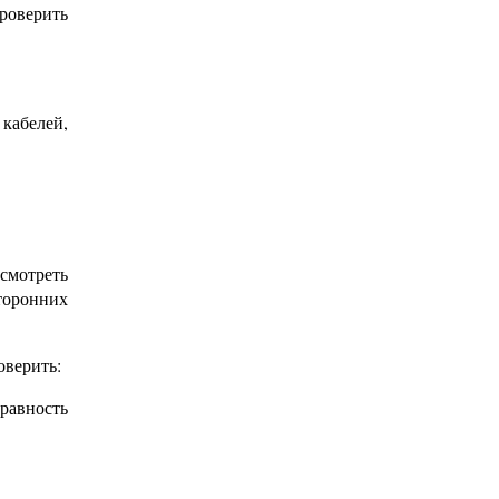
роверить
 кабелей,
смотреть
сторонних
оверить:
равность