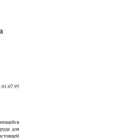
Й
я
01.07.95
меющейся
руда для
астоящей