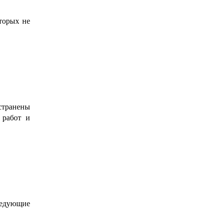
оторых не
странены
 работ и
ледующие