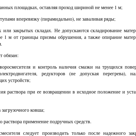
ванных площадках, оставляя проход шириной не менее
1
м;
тупами вперевязку (пирамидально), не заваливая ряды;
х или закрытых складах. Не допускаются складирование матер
ее
1
м от границы призмы обрушения, а также опирание матер
.
т обязан:
творосмесителя и контроль наличия смазки на трущихся повер
электродвигателя, редукторов (не допуская перегрева), н
их устройств;
ния раствора при ее возвращении в исходное положение и уста
 загрузочного ковша;
го раствора применение подручных средств.
месителя следует производить только после надежного зак