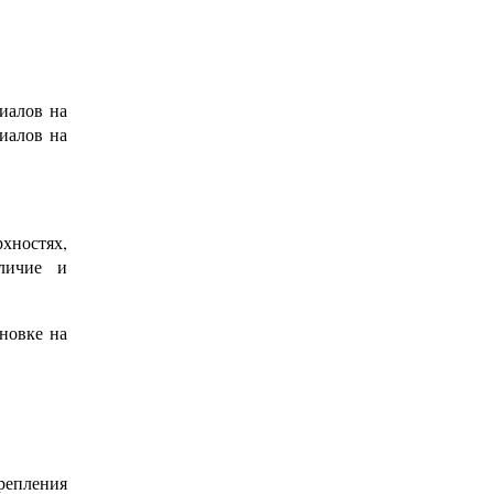
иалов на
иалов на
хностях,
аличие и
новке на
репления