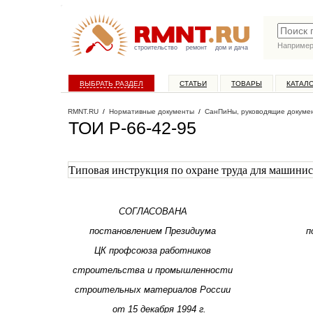
Наприме
строительство
ремонт
дом и дача
ВЫБРАТЬ РАЗДЕЛ
СТАТЬИ
ТОВАРЫ
КАТАЛ
RMNT.RU
/
Нормативные документы
/
СанПиНы, руководящие докуме
ТОИ Р-66-42-95
Типовая инструкция по охране труда для машини
СОГЛАСОВАНА
постановлением Президиума
п
ЦК профсоюза работников
строительства и промышленности
строительных материалов России
от
15
декабря
1
994
г.