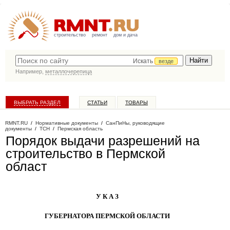
строительство
ремонт
дом и дача
Искать
везде
Например,
металлочерепица
ВЫБРАТЬ РАЗДЕЛ
СТАТЬИ
ТОВАРЫ
КАТАЛОГ КОМПАНИЙ
RMNT.RU
/
Нормативные документы
/
СанПиНы, руководящие
документы
/
ТСН
/
Пермская область
Порядок выдачи разрешений на
строительство в Пермской
област
У К А З
ГУБЕРНАТОРА ПЕРМСКОЙ ОБЛАСТИ