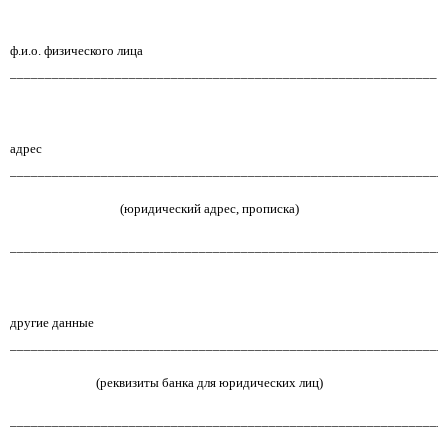
ф.и.о. физического лица
_____________________________________________________________
адрес
______________________________________________________________
(юридический адрес, прописка)
______________________________________________________________
другие данные
______________________________________________________________
(реквизиты банка для юридических лиц)
______________________________________________________________