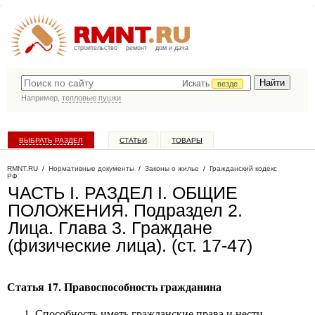
строительство
ремонт
дом и дача
Искать
везде
Например,
тепловые пушки
ВЫБРАТЬ РАЗДЕЛ
СТАТЬИ
ТОВАРЫ
КАТАЛОГ КОМПАНИЙ
RMNT.RU
/
Нормативные документы
/
Законы о жилье
/
Гражданский кодекс
РФ
ЧАСТЬ I. РАЗДЕЛ I. ОБЩИЕ
ПОЛОЖЕНИЯ. Подраздел 2.
Лица. Глава 3. Граждане
(физические лица). (ст. 17-47)
Статья 17. Правоспособность гражданина
Способность иметь гражданские права и нести