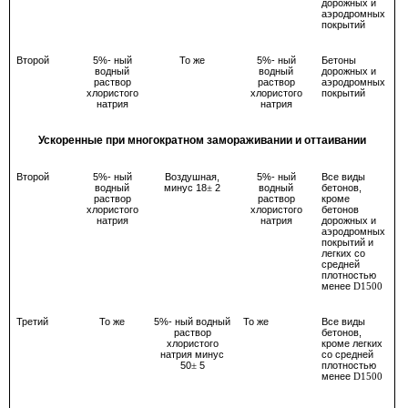
дорожных и
аэродромных
покрытий
Второй
5%- ный
То же
5%- ный
Бетоны
водный
водный
дорожных и
раствор
раствор
аэродромных
хлористого
хлористого
покрытий
натрия
натрия
Ускоренные при многократном замораживании и оттаивании
Второй
5%- ный
Воздушная,
5%- ный
Все виды
водный
минус 18
2
водный
бетонов,
±
раствор
раствор
кроме
хлористого
хлористого
бетонов
натрия
натрия
дорожных и
аэродромных
покрытий и
легких со
средней
плотностью
менее
D1500
Третий
То же
5%- ный водный
То же
Все виды
раствор
бетонов,
хлористого
кроме легких
натрия минус
со средней
50
5
плотностью
±
менее
D1500