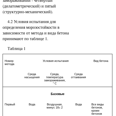
замораживании - четвертый
(дилатометрический) и пятый
(структурно-механический).
4.2 Условия испытания для
определения морозостойкости в
зависимости от метода и вида бетона
принимают по таблице 1.
Таблица 1
Номер
Условия испытания
Вид бетона
метода
Среда
Среда,
Среда
насыщения
температура
оттаивания
замораживания,
С
°
Базовые
Первый
Вода
Воздушная,
Вода
Все виды
минус 18
2
бетонов,
±
кроме
бетонов