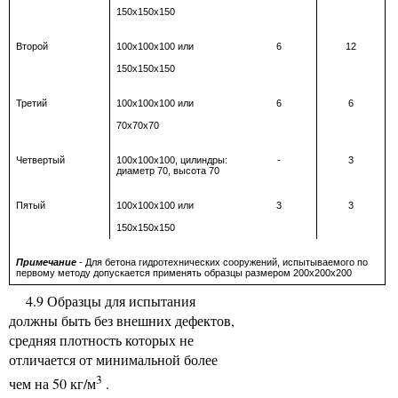
150х150х150
Второй
100х100х100 или
6
12
150х150х150
Третий
100х100х100 или
6
6
70х70х70
Четвертый
100х100х100, цилиндры:
-
3
диаметр 70, высота 70
Пятый
100х100х100 или
3
3
150х150х150
Примечание
- Для бетона гидротехнических сооружений, испытываемого по
первому методу допускается применять образцы размером 200х200х200
4.9 Образцы для испытания
должны быть без внешних дефектов,
средняя плотность которых не
отличается от минимальной более
3
чем на 50 кг/м
.