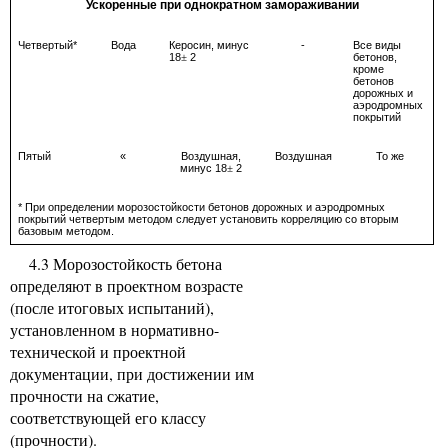
Ускоренные при однократном замораживании
Четвертый*
Вода
Керосин, минус
-
Все виды
18
2
бетонов,
±
кроме
бетонов
дорожных и
аэродромных
покрытий
Пятый
«
Воздушная,
Воздушная
То же
минус 18
2
±
* При определении морозостойкости бетонов дорожных и аэродромных
покрытий четвертым методом следует установить корреляцию со вторым
базовым методом.
4.3 Морозостойкость бетона
определяют в проектном возрасте
(после итоговых испытаний),
установленном в нормативно-
технической и проектной
документации, при достижении им
прочности на сжатие,
соответствующей его классу
(прочности).