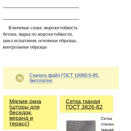
Ключевые слова: морозостойкость
бетона, марка по морозостойкости,
цикл испытания, основные образцы,
контрольные образцы
Скачать файл ГОСТ 10060.0-95,
бесплатно
Мягкие окна
Сетка тканая
(шторы для
ГОСТ 3826-82
беседок,
веранд и
Сетка
терасс)
стальная
тканая