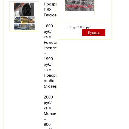
Прозрачный
ПВХ
Глухое
–
1800
от 50 до 2 000 руб
руб/
Купить
кв.м
Ремешковое
крепление
–
1900
руб/
кв.м
Поворотная
скоба
(люверс)
–
2000
руб/
кв.м
Молния
–
900