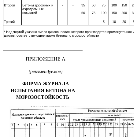
Второй
Бетоны дорожных и
-
-
35
50
75
100
150
20
аэродромных
покрытий
50
75
100
150
200
30
Третий
-
-
-
-
5
10
20
37
* Над чертой указано число циклов, после которого производится промежуточное ис
циклов, соответствующее марке бетона по морозостойкости
ПРИЛОЖЕНИЕ А
(рекомендуемое)
ФОРМА ЖУРНАЛА
ИСПЫТАНИЯ БЕТОНА НА
МОРОЗОСТОЙКОСТЬ