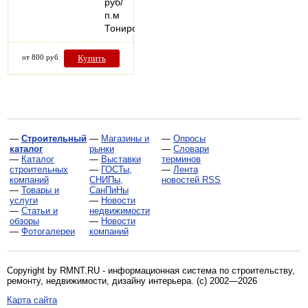
руб/
п.м
Тонированный…
от 800 руб
Купить
—
Строительный
—
Магазины и
—
Опросы
каталог
рынки
—
Словари
—
Каталог
—
Выставки
терминов
строительных
—
ГОСТы,
—
Лента
компаний
СНИПы,
новостей RSS
—
Товары и
СанПиНы
услуги
—
Новости
—
Статьи и
недвижимости
обзоры
—
Новости
—
Фотогалереи
компаний
Copyright by RMNT.RU - информационная система по
строительству,
ремонту, недвижимости, дизайну интерьера
. (c) 2002—2026
Карта сайта