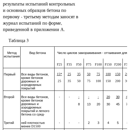
результаты испытаний контрольных
и основных образцов бетона по
первому - третьему методам заносят в
журнал испытаний по форме,
приведенной в приложении А.
Таблица 3
Метод
Вид бетона
Число циклов замораживания - оттаивания для б
испытания
F25
F35
F50
F75
F100
F150
F200
F30
Первый
Все виды бетонов,
15*
25
35
50
75
100
150
20
кроме бетонов
дорожных и
25
35
50
75
100
150
200
30
аэродромных
покрытий
Второй
Все виды бетонов,
-
-
-
-
-
20
30
45
кроме бетонов
дорожных и
8
13
20
30
45
75
аэродромных
покрытий и легкого
бетона со сред-
Третий
ней плотностью
-
-
-
2
3
4
5
8
менее
D1500