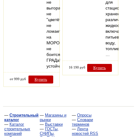
не
для
выгорает,
стационарного
не
хранения
"цветёт"
различных
не
жидкостей,
ломается
включая
на
питьевую
МОРОЗе,
воду,
не
топливо,
боится
…
ГРАДа!
устойчив…
16 190 руб
Купить
от 999 руб
Купить
—
Строительный
—
Магазины и
—
Опросы
каталог
рынки
—
Словари
—
Каталог
—
Выставки
терминов
строительных
—
ГОСТы,
—
Лента
компаний
СНИПы,
новостей RSS