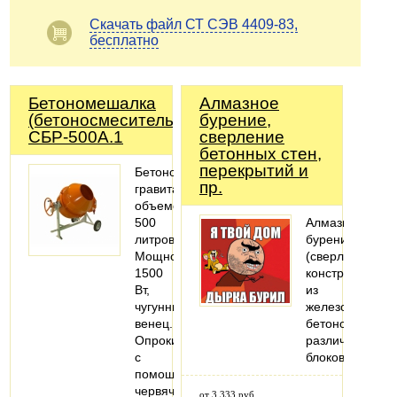
Скачать файл СТ СЭВ 4409-83,
бесплатно
Бетономешалка
Алмазное
(бетоносмеситель)
бурение,
СБР-500А.1
cверление
бетонных стен,
перекрытий и
Бетоносмеситель
пр.
гравитационный
объемом
500
Алмазное
литров.
бурение
Мощность
(сверление)
1500
конструкций
Вт,
из
чугунный
железобетонов
венец.
бетонов,
Опрокидывание
различных
с
блоков
помощью
червячного
от 3 333 руб