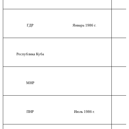
ГДР
Январь 1986 г.
Я
Республика Куба
МНР
ПНР
Июль 1986 г.