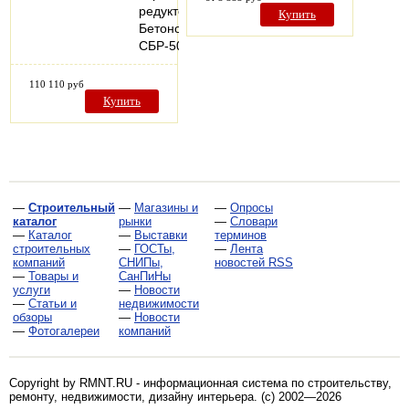
редуктора.
Купить
Бетономешалка
СБР-500А.1…
110 110 руб
Купить
—
Строительный
—
Магазины и
—
Опросы
каталог
рынки
—
Словари
—
Каталог
—
Выставки
терминов
строительных
—
ГОСТы,
—
Лента
компаний
СНИПы,
новостей RSS
—
Товары и
СанПиНы
услуги
—
Новости
—
Статьи и
недвижимости
обзоры
—
Новости
—
Фотогалереи
компаний
Copyright by RMNT.RU - информационная система по
строительству,
ремонту, недвижимости, дизайну интерьера
. (c) 2002—2026