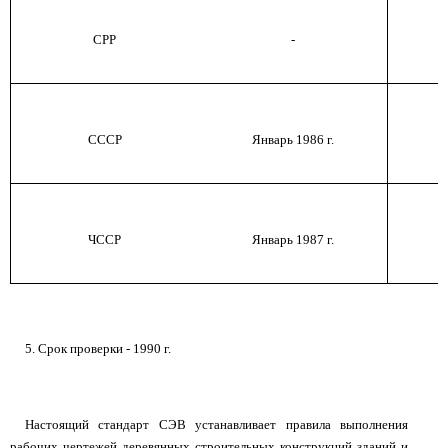
СРР
-
СССР
Январь 1986 г.
Я
ЧССР
Январь 1987 г.
Я
5. Срок проверки - 1990 г.
Настоящий стандарт СЭВ устанавливает правила выполнения
рабочих чертежей деревянных строительных конструкций зданий и