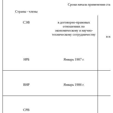
Сроки начала применения ста
Страны - члены
СЭВ
в договорно-правовых
отношениях по
экономическому и научно-
техническому сотрудничеству
в на
НРБ
Январь 1987 г.
Я
ВНР
Январь 1986 г.
Я
СРВ