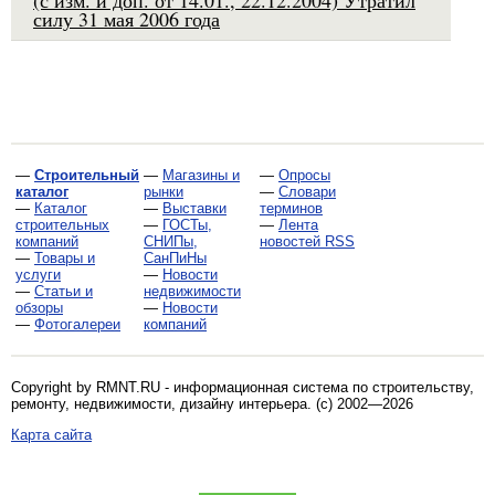
(с изм. и доп. от 14.01., 22.12.2004) Утратил
силу 31 мая 2006 года
—
Строительный
—
Магазины и
—
Опросы
каталог
рынки
—
Словари
—
Каталог
—
Выставки
терминов
строительных
—
ГОСТы,
—
Лента
компаний
СНИПы,
новостей RSS
—
Товары и
СанПиНы
услуги
—
Новости
—
Статьи и
недвижимости
обзоры
—
Новости
—
Фотогалереи
компаний
Copyright by RMNT.RU - информационная система по
строительству,
ремонту, недвижимости, дизайну интерьера
. (c) 2002—2026
Карта сайта