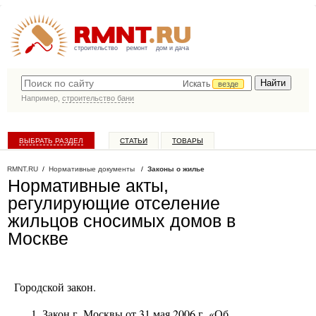
строительство
ремонт
дом и дача
Искать
везде
Например,
строительство бани
ВЫБРАТЬ РАЗДЕЛ
СТАТЬИ
ТОВАРЫ
КАТАЛОГ КОМПАНИЙ
RMNT.RU
/
Нормативные документы
/
Законы о жилье
Нормативные акты,
регулирующие отселение
жильцов сносимых домов в
Москве
Городской закон.
Закон г. Москвы от 31 мая 2006 г. «Об