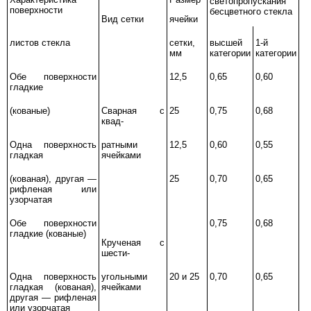
светопропускания
поверхности
бесцветного стекла
Вид сетки
ячейки
листов стекла
сетки,
высшей
1-й
мм
категории
категории
Обе поверхности
12,5
0,65
0,60
гладкие
(кованые)
Сварная с
25
0,75
0,68
квад-
Одна поверхность
ратными
12,5
0,60
0,55
гладкая
ячейками
(кованая)
,
другая
—
25
0,70
0,65
рифленая или
узорчатая
Обе поверхности
0,75
0,68
гладкие (кованые)
Крученая с
шести-
Одна поверхность
угольными
20 и
25
0,70
0,65
гладкая (кованая)
,
ячейками
другая
—
рифленая
или узорчатая