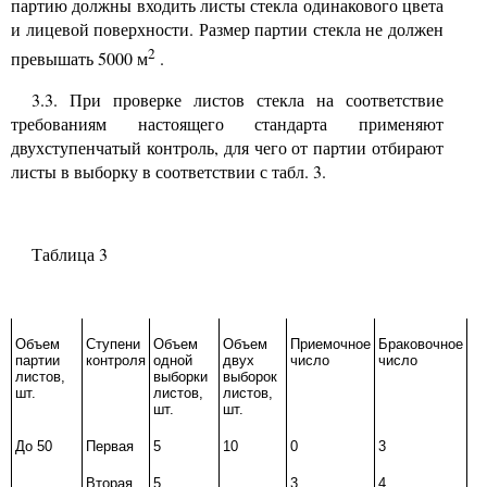
партию должны входить листы стекла одинакового цвета
и лицевой поверхности. Размер партии стекла не должен
2
превышать
5000
м
.
3.3.
При проверке листов стекла на соответствие
требованиям настоящего стандарта применяют
двухступенчатый контроль, для чего от партии отбирают
листы в выборку в соответствии с табл.
3.
Таблица
3
Объем
Ступени
Объем
Объем
Приемочное
Браковочное
партии
контроля
одной
двух
число
число
листов,
выборки
выборок
шт.
листов,
листов,
шт.
шт.
До
50
Первая
5
10
0
3
Вторая
5
3
4