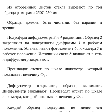
Из отобранных листов стекла вырезают по три
образца размерами
250
250
мм.
C
Образцы должны быть чистыми, без царапин и
трещин.
Полусферы диффузометра
3
и
4
раздвигают. Образец
2
закрепляют на поверхности диафрагмы
1
в рабочем
положении. Устанавливают фотоэлемент
6
люксметра
7
в
рабочее положение. Источники света
8
включают в сеть
и диффузометр закрывают.
Производят отсчет по шкале люксметра, который
показывает величину Ф
.
t
Диффузометр открывают, образец вынимают.
Диффузометр закрывают. Производят отсчет по шкале
люксметра, который показывает величину Ф
.
i
Каждый образец подвергают не менее чем