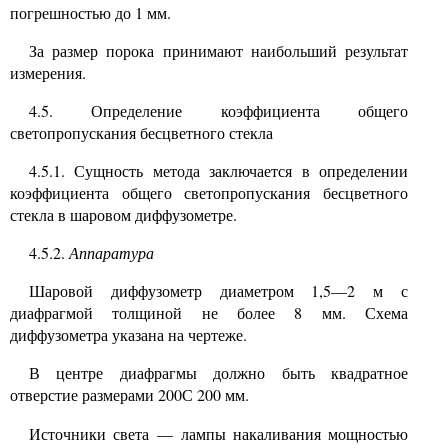
погрешностью до
1
мм.
За размер порока принимают наибольший результат
измерения.
4.5.
Определение коэффициента общего
светопропускания бесцветного стекла
4.5.1.
Сущность метода заключается в определении
коэффициента общего светопропускания бесцветного
стекла в шаровом диффузометре.
4.5.2.
Аппаратура
Шаровой диффузометр диаметром
1,5—2
м с
диафрагмой толщиной не более
8
мм. Схема
диффузометра указана на чертеже.
В центре диафрагмы должно быть квадратное
отверстие размерами
200
200
мм.
C
Источники света
—
лампы накаливания мощностью