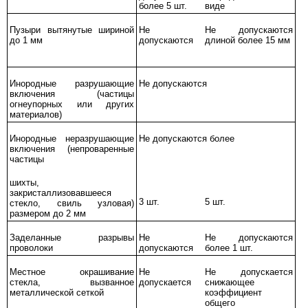
более
5
шт.
виде
Пузыри вытянутые шириной
Не
Не допускаются
до
1
мм
допускаются
длиной более
15
мм
Инородные разрушающие
Не допускаются
включения (частицы
огнеупорных или других
материалов)
Инородные неразрушающие
Не допускаются более
включения (непроваренные
частицы
шихты,
закристаллизовавшееся
3
шт.
5
шт.
стекло, свиль узловая)
размером до
2
мм
Заделанные разрывы
Не
Не допускаются
проволоки
допускаются
более
1
шт.
Местное окрашивание
Не
Не допускается
стекла, вызванное
допускается
снижающее
металлической сеткой
коэффициент
общего