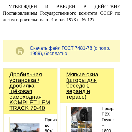
УТВЕРЖДЕН И ВВЕДЕН В ДЕЙСТВИЕ
Постановлением Государственного комитета СССР по
делам строительства от
4
июля
1978
г.
№
127
Скачать файл ГОСТ 7481-78 (с попр.
1989), бесплатно
Дробильная
Мягкие окна
установка /
(шторы для
дробилка
беседок,
щёковая
веранд и
самоходная
терасс)
KOMPLET LEM
TRACK 70-40
Прозрачный
ПВХ
Производительность
Глухое
до
–
80т/
1800