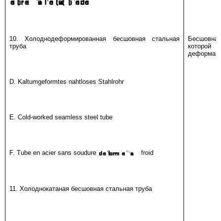
10. Холоднодеформированная бесшовная стальная
Бесшовная
труба
которой
деформац
D. Kaltumgeformtes nahtloses Stahlrohr
E. Cold-worked seamless steel tube
F. Tube en acier sans soudure
froid
11. Холоднокатаная бесшовная стальная труба