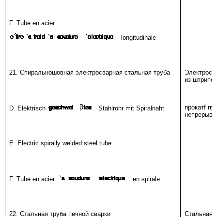
F. Tube en acier
longitudinale
21. Спиральношовная электросварная стальная труба
Электросва
из штрипсо
прокатf пу
D. Elektrisch
Stahlrohr mit Spiralnaht
непрерывн
E. Electric spirally welded steel tube
F. Tube en acier
en spirale
22. Стальная труба печной сварки
Стальная 