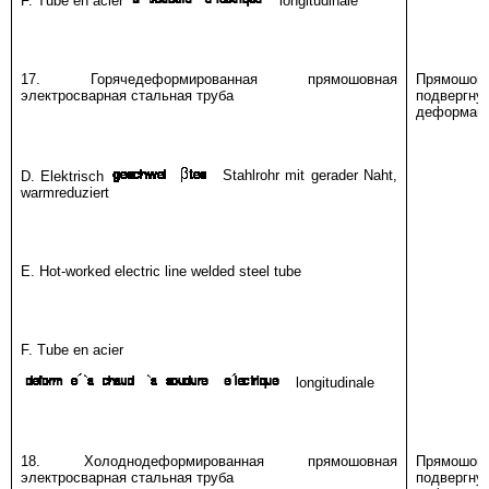
17. Горячедеформированная прямошовная
Прямошовн
электросварная стальная труба
подверг
деформац
D. Elektrisch
Stahlrohr mit gerader Naht,
warmreduziert
E. Hot-worked electric line welded steel tube
F. Tube en acier
longitudinale
18. Холоднодеформированная прямошовная
Прямошовн
электросварная стальная труба
подверг