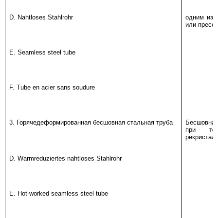
D. Nahtloses Stahlrohr
одним из с
или преcс
E. Seamless steel tube
F. Tube en acier sans soudure
3. Горячедеформированная бесшовная стальная труба
Бесшовная
при тем
рекристал
D. Warmreduziertes nahtloses Stahlrohr
E. Hot-worked seamless steel tube