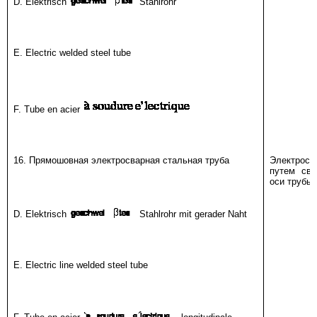
D. Elektrisch
Stahlrohr
E. Electric welded steel tube
F. Tube en acier
16. Прямошовная электросварная стальная труба
Электросва
путем сва
оси трубы
D. Elektrisch
Stahlrohr mit gerader Naht
E. Electric line welded steel tube
F. Tube en acier
longitudinale