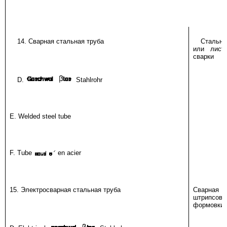
14. Сварная стальная труба
Стальна
или лист
сварки
D.
Stahlrohr
E. Welded steel tube
F. Tube
en acier
15. Электросварная стальная труба
Сварная с
штрипсов
формовки 