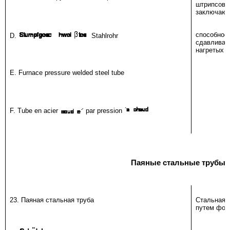
штрипсо
заключающ
способно
D.
Stahlrohr
сдавлива
нагретых д
E. Furnace pressure welded steel tube
F. Tube en acier
par pression
Паяные стальные трубы
23. Паяная стальная труба
Стальная 
путем фор