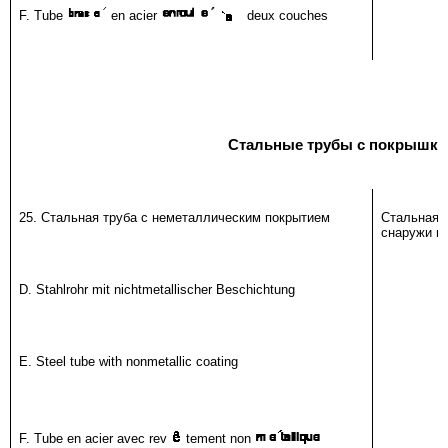
F. Tube
en acier
deux couches
Стальные трубы с покрышка
25. Стальная труба с неметаллическим покрытием
Стальная
снаружи н
D. Stahlrohr mit nichtmetallischer Beschichtung
E. Steel tube with nonmetallic coating
F. Tube en acier avec rev
tement non