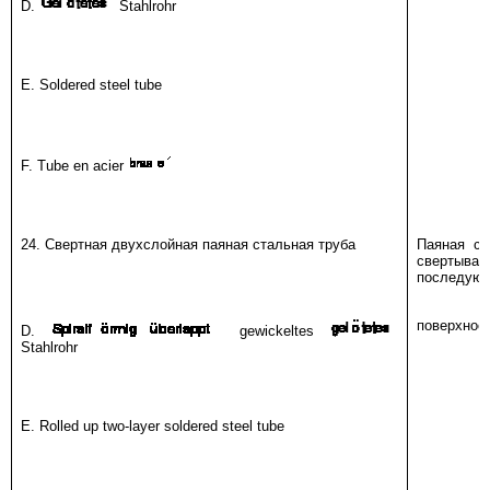
D.
Stahlrohr
E. Soldered steel tube
F. Tube en acier
24. Свертная двухслойная паяная стальная труба
Паяная ст
свертыв
последующ
поверхнос
D.
gewickeltes
Stahlrohr
E. Rolled up two-layer soldered steel tube