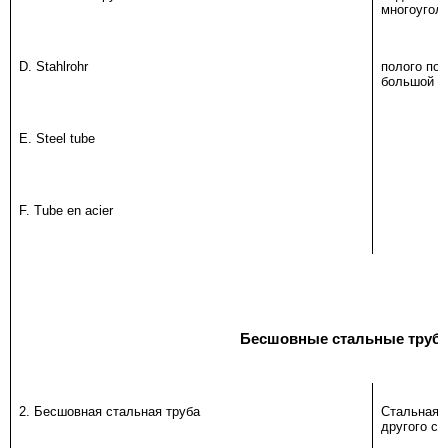
многоугол
D. Stahlrohr
полого поп
большой д
E. Steel tube
F. Tube en acier
Бесшовные стальные труб
2. Бесшовная стальная труба
Стальная 
другого со