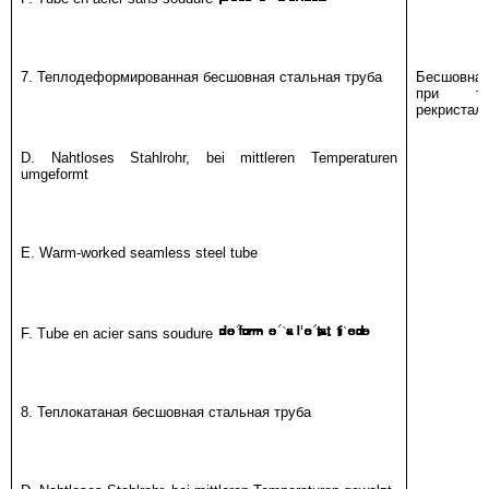
7. Теплодеформированная бесшовная стальная труба
Бесшовная
при те
рекристал
D. Nahtloses Stahlrohr, bei mittleren Temperaturen
umgeformt
E. Warm-worked seamless steel tube
F. Tube en acier sans soudure
8. Теплокатаная бесшовная стальная труба