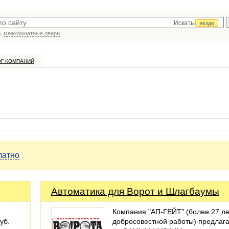
Искать
везде
р,
межкомнатные двери
ОГ КОМПАНИЙ
латно
Автоматика для Ворот и Шлагбаумы
Компания "АП-ГЕЙТ" (более 27 ле
уб.
добросовестной работы) предлаг