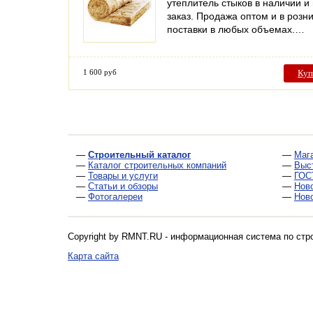
утеплитель стыков в наличии и
заказ. Продажа оптом и в розни
поставки в любых объемах.…
1 600 руб
Куп
—
Строительный каталог
—
Маг
—
Каталог строительных компаний
—
Выс
—
Товары и услуги
—
ГОС
—
Статьи и обзоры
—
Нов
—
Фотогалереи
—
Нов
Copyright by RMNT.RU - информационная система по
стр
Карта сайта