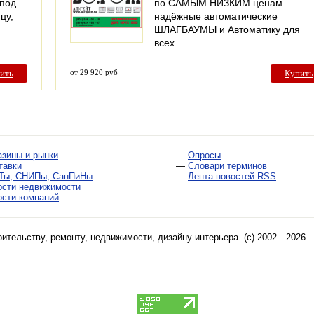
 под
по САМЫМ НИЗКИМ ценам
цу,
надёжные автоматические
ШЛАГБАУМЫ и Автоматику для
всех…
ить
от 29 920 руб
Купить
азины и рынки
—
Опросы
тавки
—
Словари терминов
Ты, СНИПы, СанПиНы
—
Лента новостей RSS
ости недвижимости
ости компаний
оительству, ремонту, недвижимости, дизайну интерьера
. (c) 2002—2026