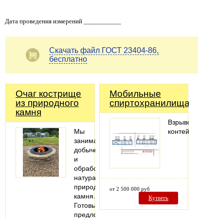
Дата проведения измерений ___________
Скачать файл ГОСТ 23404-86,
бесплатно
Очаг кострище
Мобильные
из природного
спиртохранилища
камня
Взрывозащище
Мы
контейнеры
занимаемся
добычей
и
обработкой
натурального
природного
от 2 500 000 руб
камня.
Купить
Готовы
предложить