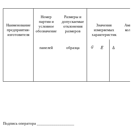
Номер
Размеры и
партии и
допускаемые
Наименование
Значения
Ампл
условное
отклонения
предприятия-
измеряемых
коле
обозначение
размеров
изготовителя
характеристик
панелей
образца
Подпись оператора __________________