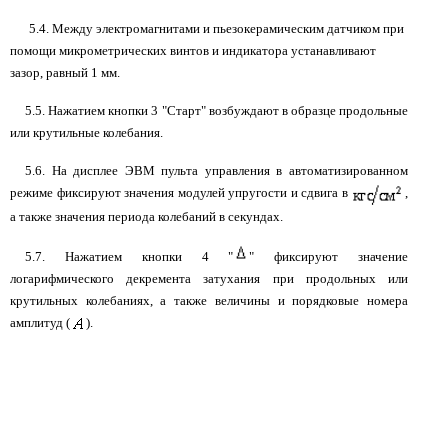
5.4. Между электромагнитами и пьезокерамическим датчиком при
помощи микрометрических винтов и индикатора устанавливают
зазор, равный 1 мм.
5.5. Нажатием кнопки 3 "Старт" возбуждают в образце продольные
или крутильные колебания.
5.6. На дисплее ЭВМ пульта управления в автоматизированном
режиме фиксируют значения модулей упругости и сдвига в
,
а также значения периода колебаний в секундах.
5.7. Нажатием кнопки 4 "
" фиксируют значение
логарифмического декремента затухания при продольных или
крутильных колебаниях, а также величины и порядковые номера
амплитуд (
).