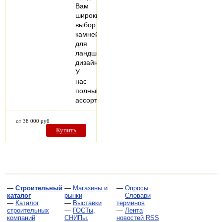
Вам
широкий
выбор
камней
для
ландшафтного
дизайна.
У
нас
полный
ассортимент…
от 38 000 руб
Купить
—
Строительный
—
Магазины и
—
Опросы
каталог
рынки
—
Словари
—
Каталог
—
Выставки
терминов
строительных
—
ГОСТы,
—
Лента
компаний
СНИПы,
новостей RSS