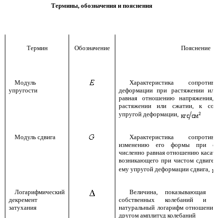
Термины, обозначения и пояснения
Термин
Обозначение
Пояснение
Модуль
Характеристика сопротив
упругости
деформации при растяжении или
равная отношению напряжения,
растяжении или сжатии, к соо
упругой деформации,
Модуль сдвига
Характеристика сопротив
изменению его формы при сох
численно равная отношению касате
возникающего при чистом сдвиге,
ему упругой деформации сдвига,
Логарифмический
Величина, показывающая ск
декремент
собственных колебаний и о
затухания
натуральный логарифм отношения
другом амплитуд колебаний