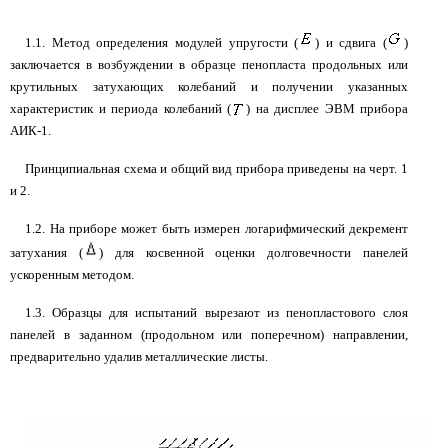
1.1. Метод определения модулей упругости (
) и сдвига (
)
заключается в возбуждении в образце пенопласта продольных или
крутильных затухающих колебаний и получении указанных
характеристик и периода колебаний (
) на дисплее ЭВМ прибора
АИК-1.
Принципиальная схема и общий вид прибора приведены на черт. 1
и 2.
1.2. На приборе может быть измерен логарифмический декремент
затухания (
) для косвенной оценки долговечности панелей
ускоренным методом.
1.3. Образцы для испытаний вырезают из пенопластового слоя
панелей в заданном (продольном или поперечном) направлении,
предварительно удалив металлические листы.