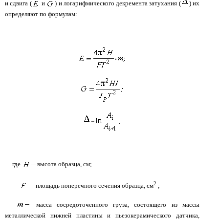
и сдвига (
и
) и логарифмического декремента затухания (
) их
определяют по формулам:
=
где
высота образца, см;
2
площадь поперечного сечения образца, см
;
масса сосредоточенного груза, состоящего из массы
металлической нижней пластины и пьезокерамического датчика,