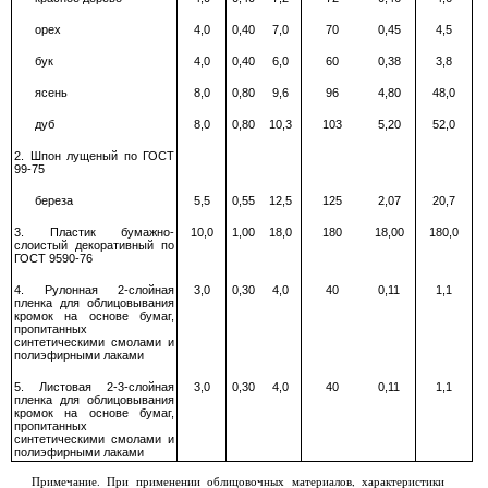
орех
4,0
0,40
7,0
70
0,45
4,5
бук
4,0
0,40
6,0
60
0,38
3,8
ясень
8,0
0,80
9,6
96
4,80
48,0
дуб
8,0
0,80
10,3
103
5,20
52,0
2. Шпон лущеный по ГОСТ
99-75
береза
5,5
0,55
12,5
125
2,07
20,7
3. Пластик бумажно-
10,0
1,00
18,0
180
18,00
180,0
слоистый декоративный по
ГОСТ 9590-76
4. Рулонная 2-слойная
3,0
0,30
4,0
40
0,11
1,1
пленка для облицовывания
кромок на основе бумаг,
пропитанных
синтетическими смолами и
полиэфирными лаками
5. Листовая 2-3-слойная
3,0
0,30
4,0
40
0,11
1,1
пленка для облицовывания
кромок на основе бумаг,
пропитанных
синтетическими смолами и
полиэфирными лаками
Примечание. При применении облицовочных материалов, характеристики