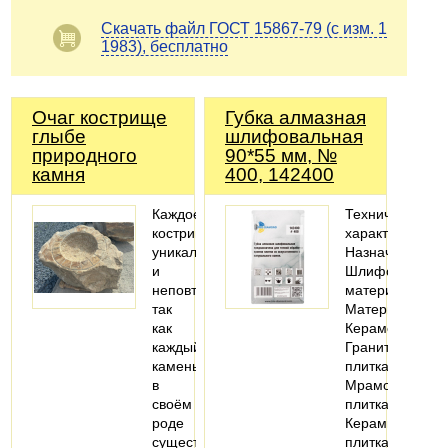
Скачать файл ГОСТ 15867-79 (с изм. 1
1983), бесплатно
Очаг кострище
Губка алмазная
глыбе
шлифовальная
природного
90*55 мм, №
камня
400, 142400
Каждое
Технические
кострище
характеристики
уникально
Назначение:
и
Шлифовать
неповторимо
материал
так
Материалы:
как
Керамогранит;
каждый
Гранитная
камень
плитка;
в
Мраморная
своём
плитка;
роде
Керамическая
существует
плитка