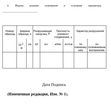
6. Индекс режима склеивания и основные параметры
____________________________
Номер
Ширина
Разрушающая
Прочность
Характер разрушения
образца
образца,
нагрузка,
Р
клеевого
b
соединения,
q
-2
см
кН
кгс
кН/м
кгс/см
по
по
10
,
клеевому
склеиваемым
м
шву
материалам
Дата Подпись
(Измененная редакция, Изм. № 1).