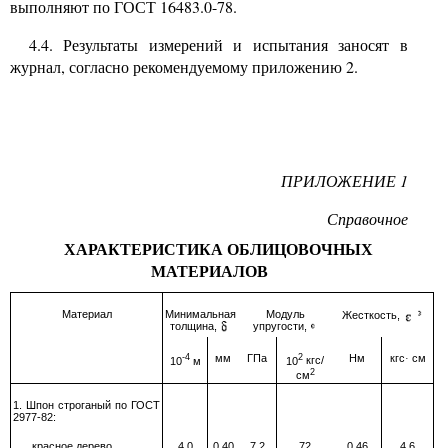
выполняют по ГОСТ 16483.0-78.
4.4. Результаты измерений и испытания заносят в
журнал, согласно рекомендуемому приложению 2.
ПРИЛОЖЕНИЕ 1
Справочное
ХАРАКТЕРИСТИКА ОБЛИЦОВОЧНЫХ
МАТЕРИАЛОВ
Материал
Минимальная
Модуль
Жесткость,
упругости,
толщина,
-4
мм
ГПа
2
Нм
кгс
см
·
10
м
10
кгс/
2
см
1. Шпон строганый по ГОСТ
2977-82:
красное дерево
4,0
0,40
7,2
72
0,46
4,6